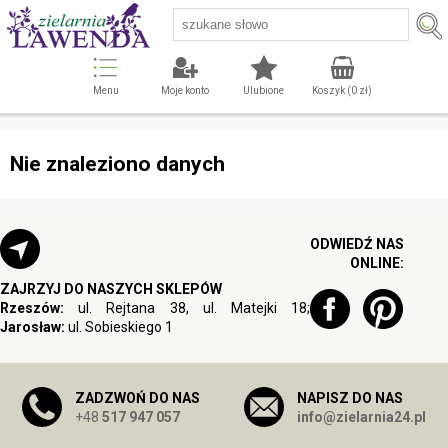
Menu
Moje konto
Ulubione
Koszyk (
0
zł)
Nie znaleziono danych
ODWIEDŹ NAS
ONLINE:
ZAJRZYJ DO NASZYCH SKLEPÓW
Rzeszów:
ul. Rejtana 38, ul. Matejki 18;
Jarosław:
ul. Sobieskiego 1
ZADZWOŃ DO NAS
NAPISZ DO NAS
+48
517 947 057
info@zielarnia24.pl