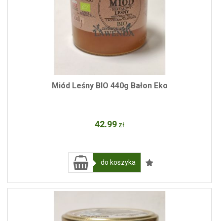
Miód Leśny BIO 440g Bałon Eko
42
.99
zł
do koszyka