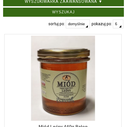
WYSZUKIWARKA ZAAWANSOWANA ▼
sortuj po:
pokazuj po:
Miód Leśny 440g Bałon