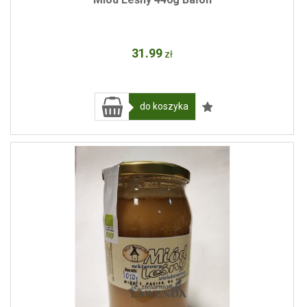
31
.99
zł
do koszyka