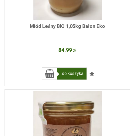
Miód Leśny BIO 1,05kg Bałon Eko
84
.99
zł
do koszyka