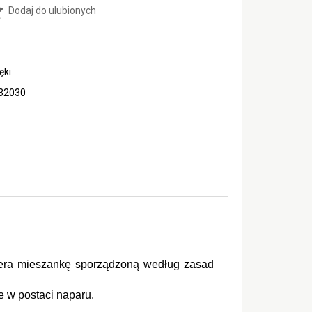
Dodaj do ulubionych
ęki
32030
iera mieszankę sporządzoną według zasad 
e w postaci naparu.