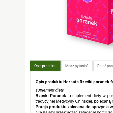
Opis produktu
Masz pytania?
Poleć pro
Opis produktu Herbata Rześki poranek f
suplement diety
Rześki Poranek
 to suplement diety w po
tradycyjnej Medycyny Chińskiej, polecaną 
Porcja produktu zalecana do spożycia w
Nie należy przekraczać zalecanej porcji do