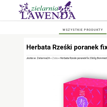
WSZYSTKIE PRODUKTY
Herbata Rześki poranek f
Jesteś w: Zielarnia24 »
Zioła
» Herbata Rześki poranek fix 20x5g Bonimed