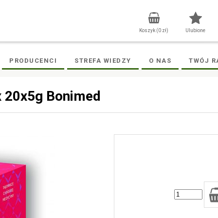
Koszyk (
0
zł)
Ulubione
PRODUCENCI
STREFA WIEDZY
O NAS
TWÓJ R
ix 20x5g Bonimed