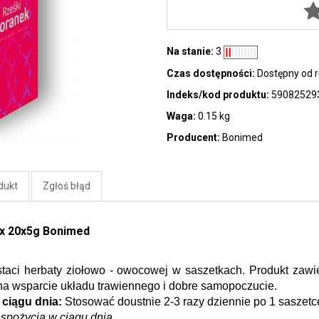
Na stanie:
3
Czas dostępności:
Dostępny od r
Indeks/kod produktu:
59082529
Waga:
0.15 kg
Producent:
Bonimed
dukt
Zgłoś błąd
ix 20x5g Bonimed
staci herbaty ziołowo - owocowej w saszetkach. Produkt zaw
na wsparcie układu trawiennego i dobre samopoczucie.
 ciągu dnia:
 Stosować doustnie 2-3 razy dziennie po 1 saszetc
 spożycia w ciągu dnia.