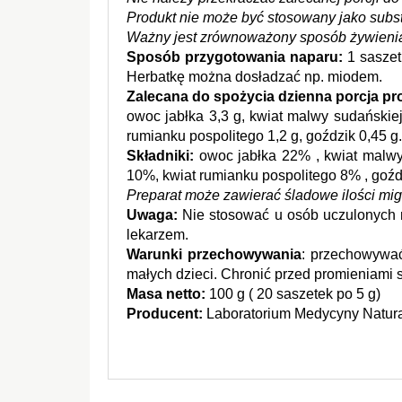
Produkt nie może być stosowany jako substy
Ważny jest zrównoważony sposób żywienia 
Sposób przygotowania naparu:
 1 saszet
Herbatkę można dosładzać np. miodem.
Zalecana do spożycia dzienna porcja prod
owoc jabłka 3,3 g, kwiat malwy sudańskiej 
rumianku pospolitego 1,2 g, goździk 0,45 g.
Składniki:
 owoc jabłka 22% , kwiat malwy
10%, kwiat rumianku pospolitego 8% , goźd
Preparat może zawierać śladowe ilości mi
Uwaga: 
Nie stosować u osób uczulonych na
lekarzem.
Warunki przechowywania
: przechowywać
małych dzieci. Chronić przed promieniami s
Masa netto: 
100 g ( 20 saszetek po 5 g)
Producent: 
Laboratorium Medycyny Natur