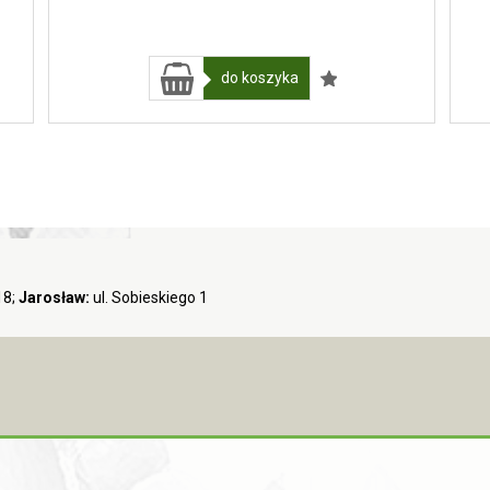
do koszyka
18;
Jarosław:
ul. Sobieskiego 1