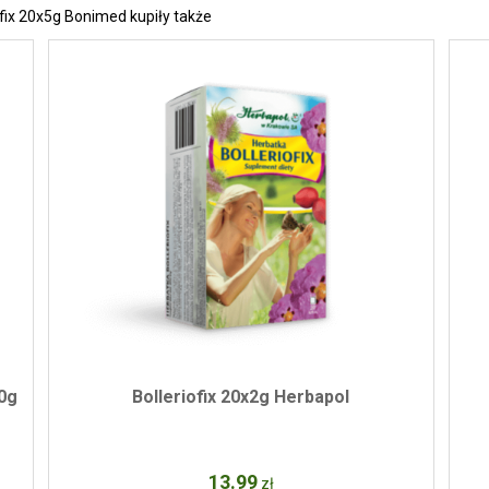
 fix 20x5g Bonimed kupiły także
00g
Bolleriofix 20x2g Herbapol
13
.99
zł