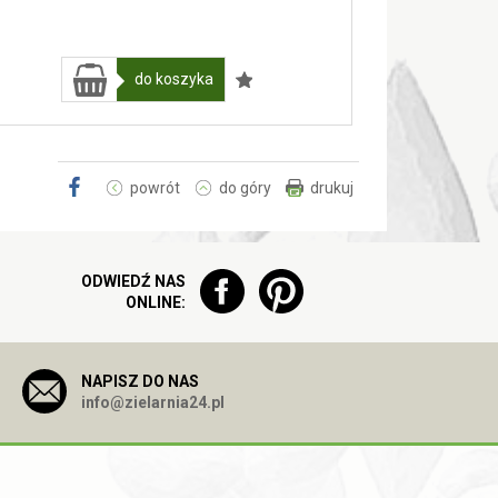
do koszyka
powrót
do góry
drukuj
ODWIEDŹ NAS
ONLINE:
NAPISZ DO NAS
info@zielarnia24.pl