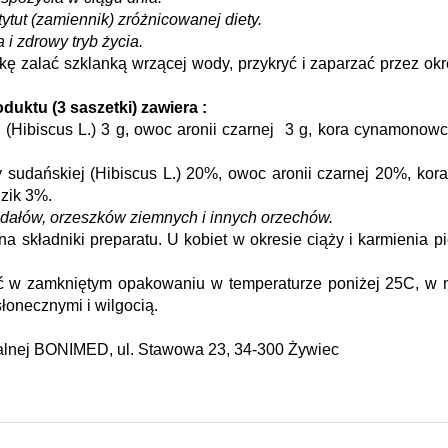
tut (zamiennik) zróżnicowanej diety.
i zdrowy tryb życia.
kę zalać szklanką wrzącej wody, przykryć i zaparzać przez okr
uktu (3 saszetki) zawiera :
(Hibiscus L.) 3 g, owoc aronii czarnej  3 g, kora cynamonowca 
 sudańskiej (Hibiscus L.) 20%, owoc aronii czarnej 20%, kor
zik 3%.
gdałów, orzeszków ziemnych i innych orzechów.
 składniki preparatu. U kobiet w okresie ciąży i karmienia pie
 w zamkniętym opakowaniu w temperaturze poniżej 25C, w m
łonecznymi i wilgocią.
alnej BONIMED, ul. Stawowa 23, 34-300 Żywiec