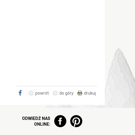
powrót
do góry
drukuj
ODWIEDŹ NAS
ONLINE: