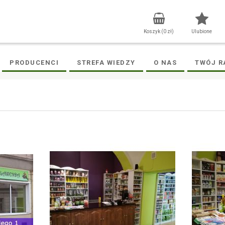
Koszyk (
0
zł)
Ulubione
PRODUCENCI
STREFA WIEDZY
O NAS
TWÓJ R
1