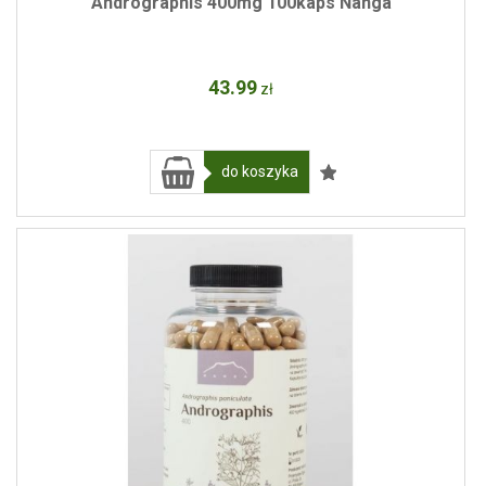
Andrographis 400mg 100kaps Nanga
43
.99
zł
do koszyka