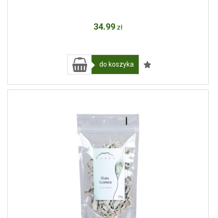
34
.99
zł
do koszyka