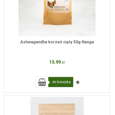
Ashwagandha korzeń cięty 50g Nanga
15
.99
zł
do koszyka