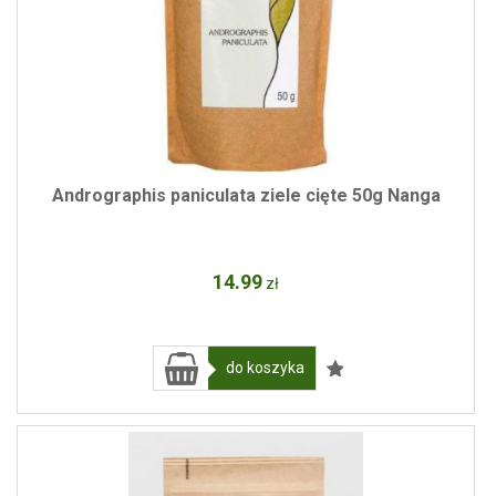
Andrographis paniculata ziele cięte 50g Nanga
14
.99
zł
do koszyka