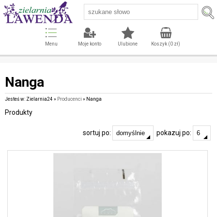
Menu
Moje konto
Ulubione
Koszyk (
0
zł)
Nanga
Jesteś w: Zielarnia24 »
Producenci
» Nanga
Produkty
sortuj po:
pokazuj po: