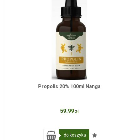
Propolis 20% 100ml Nanga
59
.99
zł
do koszyka