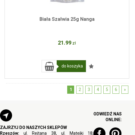
Biała Szałwia 25g Nanga
21
.99
zł
do koszyka
1
2
3
4
5
6
»
ODWIEDŹ NAS
ONLINE:
ZAJRZYJ DO NASZYCH SKLEPÓW
Rzeszów:
ul. Rejtana 38, ul. Matejki 18;