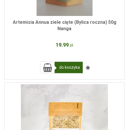
Artemisia Annua ziele cięte (Bylica roczna) 50g
Nanga
19
.99
zł
do koszyka