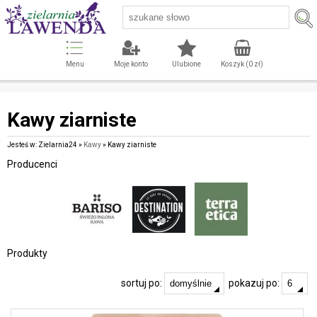
Menu
Moje konto
Ulubione
Koszyk (
0
zł)
Kawy ziarniste
Jesteś w: Zielarnia24 »
Kawy
» Kawy ziarniste
Producenci
Produkty
sortuj po:
pokazuj po: