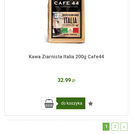
Kawa Ziarnista Italia 200g Cafe44
32
.99
zł
do koszyka
1
2
»