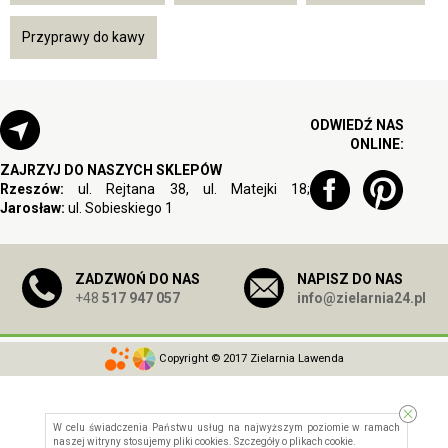
Przyprawy do kawy
ODWIEDŹ NAS
ONLINE:
ZAJRZYJ DO NASZYCH SKLEPÓW
Rzeszów:
ul. Rejtana 38, ul. Matejki 18;
Jarosław:
ul. Sobieskiego 1
ZADZWOŃ DO NAS
NAPISZ DO NAS
+48
517 947 057
info@zielarnia24.pl
Copyright © 2017 Zielarnia Lawenda
W celu świadczenia Państwu usług na najwyższym poziomie w ramach
naszej witryny stosujemy pliki cookies. Szczegóły o
plikach cookie
.