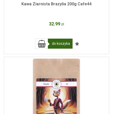
Kawa Ziarnista Brazylia 200g Cafe44
32
.99
zł
do koszyka