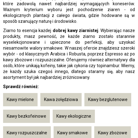
które zadowolą nawet najbardziej wymagających koneserów.
Ważnym kryterium wyboru jest pochodzenie ziaren - od
ekologicznych plantacji z całego świata, gdzie hodowane są w
sposób szanujący naturę i środowisko.
Ziarno to esencja każdej
dobrej kawy ziarnistej
. Wybierając nasze
produkty, masz pewność, że każde ziarno zostało starannie
wyselekcjonowane i upieczone do perfekcji, aby uzyskać
niesamowite walory smakowe. W naszej ofercie znajdziesz szeroki
wybór - od klasycznych Arabica i Robusta, poprzez Espresso aż po
kawy zbożowe i rozpuszczalne. Oferujemy również alternatywy dla
osób, które unikają kofeiny, takie jak cykoria czy topinambur. Wiemy,
że każdy szuka czegoś innego, dlatego staramy się, aby nasz
asortyment był jak najbardziej zróżnicowany.
Sprawdź również:
Kawy mielone
Kawa żołędziowa
Kawy bezglutenowe
Kawy bezkofeinowe
Kawy ekologiczne
Kawy rozpuszczalne
Kawy smakowe
Kawy zbożowe