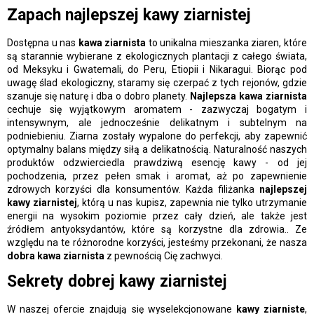
Zapach najlepszej kawy ziarnistej
Dostępna u nas
kawa ziarnista
to unikalna mieszanka ziaren, które
są starannie wybierane z ekologicznych plantacji z całego świata,
od Meksyku i Gwatemali, do Peru, Etiopii i Nikaragui. Biorąc pod
uwagę ślad ekologiczny, staramy się czerpać z tych rejonów, gdzie
szanuje się naturę i dba o dobro planety.
Najlepsza kawa ziarnista
cechuje się wyjątkowym aromatem - zazwyczaj bogatym i
intensywnym, ale jednocześnie delikatnym i subtelnym na
podniebieniu. Ziarna zostały wypalone do perfekcji, aby zapewnić
optymalny balans między siłą a delikatnością. Naturalność naszych
produktów odzwierciedla prawdziwą esencję kawy - od jej
pochodzenia, przez pełen smak i aromat, aż po zapewnienie
zdrowych korzyści dla konsumentów. Każda filiżanka
najlepszej
kawy ziarnistej
, którą u nas kupisz, zapewnia nie tylko utrzymanie
energii na wysokim poziomie przez cały dzień, ale także jest
źródłem antyoksydantów, które są korzystne dla zdrowia.. Ze
względu na te różnorodne korzyści, jesteśmy przekonani, że nasza
dobra kawa ziarnista
z pewnością Cię zachwyci.
Sekrety dobrej kawy ziarnistej
W naszej ofercie znajdują się wyselekcjonowane
kawy ziarniste
,