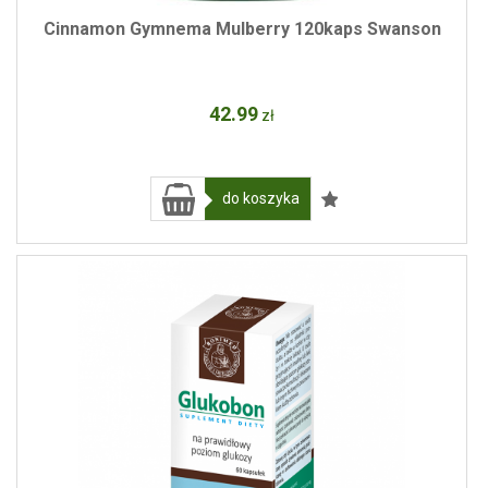
Cinnamon Gymnema Mulberry 120kaps Swanson
42
.99
zł
do koszyka