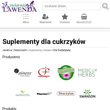
Menu
Moje konto
Ulubione
Koszyk (
0
zł)
Suplementy dla cukrzyków
Jesteś w: Zielarnia24 »
Suplementy ziołowe
» Dla Diabetyków
Producenci
Produkty