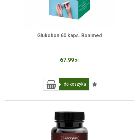
Glukobon 60 kaps. Bonimed
67
.99
zł
do koszyka