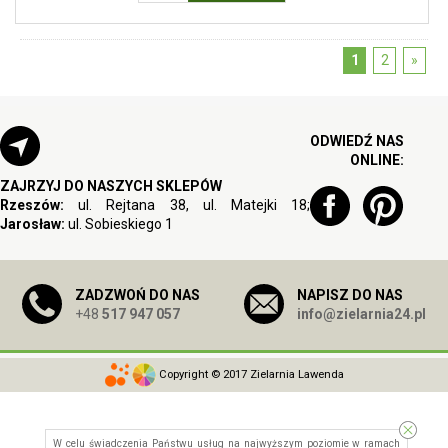
1
2
»
ODWIEDŹ NAS
ONLINE:
ZAJRZYJ DO NASZYCH SKLEPÓW
Rzeszów:
ul. Rejtana 38, ul. Matejki 18;
Jarosław:
ul. Sobieskiego 1
ZADZWOŃ DO NAS
NAPISZ DO NAS
+48
517 947 057
info@zielarnia24.pl
Copyright © 2017 Zielarnia Lawenda
W celu świadczenia Państwu usług na najwyższym poziomie w ramach