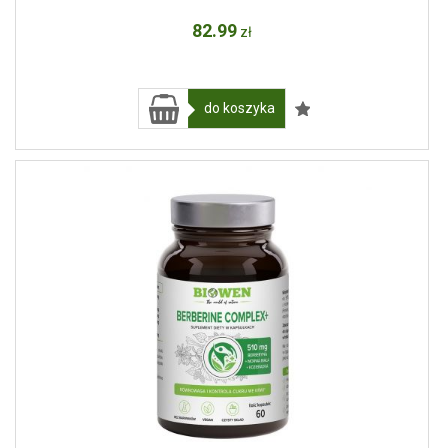
82
.99
zł
do koszyka