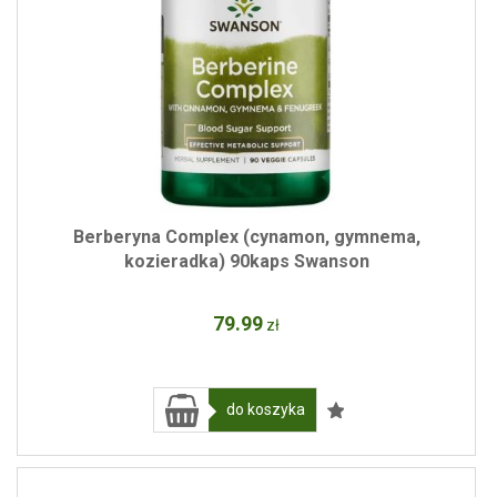
Berberyna Complex (cynamon, gymnema,
kozieradka) 90kaps Swanson
79
.99
zł
do koszyka