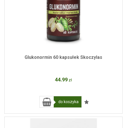
Glukonormin 60 kapsułek Skoczylas
44
.99
zł
do koszyka