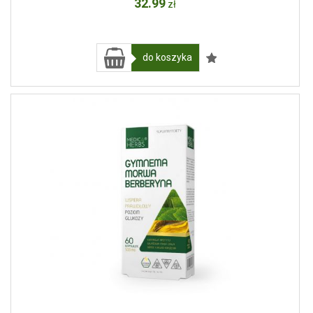
32
.99
zł
do koszyka