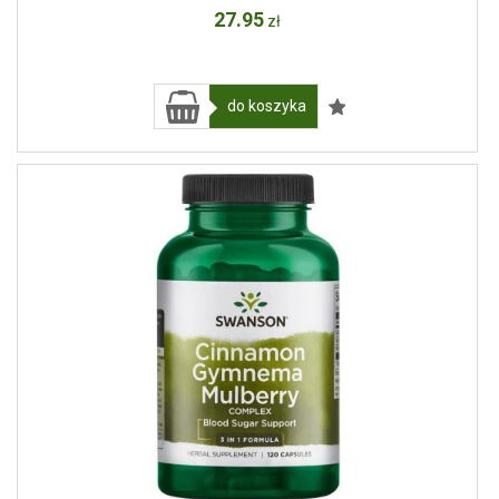
27
.95
zł
do koszyka