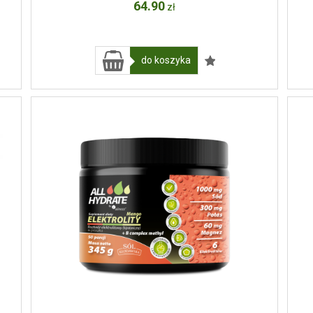
64
.90
zł
do koszyka