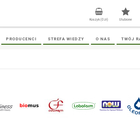
Koszyk (
0
zł)
Ulubione
PRODUCENCI
STREFA WIEDZY
O NAS
TWÓJ R