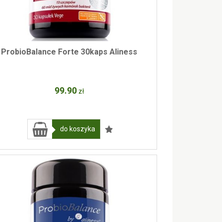
ProbioBalance Forte 30kaps Aliness
99
.90
zł
do koszyka