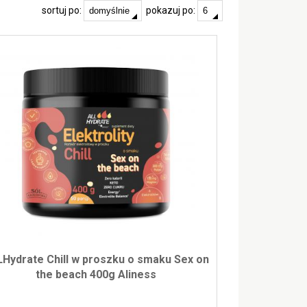
sortuj po:
pokazuj po:
Hydrate Chill w proszku o smaku Sex on
the beach 400g Aliness