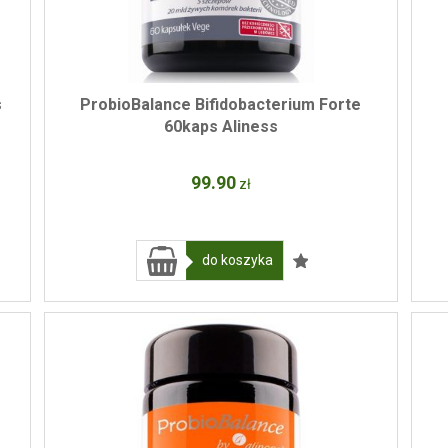
s
ProbioBalance Bifidobacterium Forte
60kaps Aliness
99
.90
zł
do koszyka