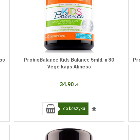
ess
ProbioBalance Kids Balance 5mld. x 30
Pr
Vege kaps Aliness
34
.90
zł
do koszyka