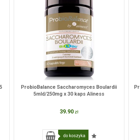
5
ProbioBalance Saccharomyces Boulardii
Pr
5mld/250mg x 30 kaps Aliness
39
.90
zł
do koszyka