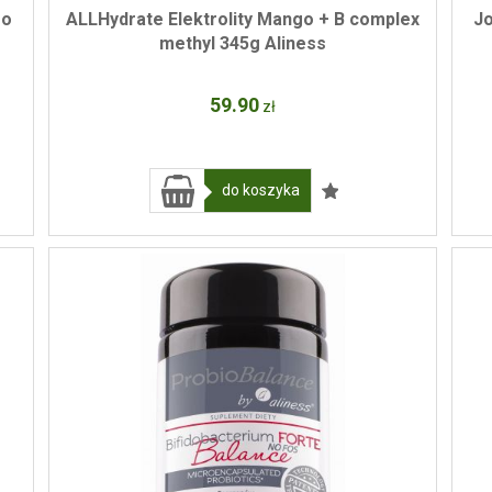
 o
ALLHydrate Elektrolity Mango + B complex
Jo
methyl 345g Aliness
59
.90
zł
do koszyka