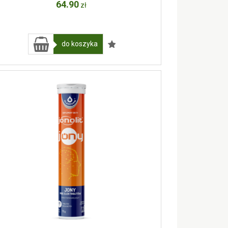
64
.90
zł
do koszyka