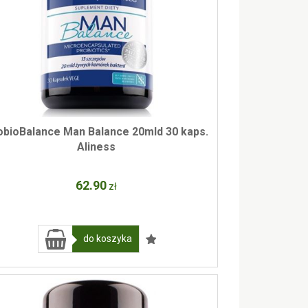
obioBalance Man Balance 20mld 30 kaps.
Aliness
62
.90
zł
do koszyka