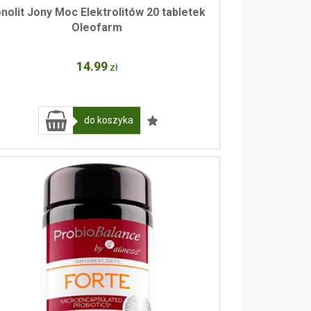
nolit Jony Moc Elektrolitów 20 tabletek
Oleofarm
14
.99
zł
do koszyka