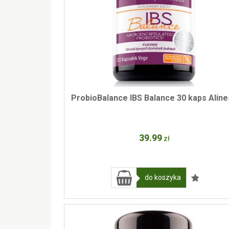
ProbioBalance IBS Balance 30 kaps Alin
39
.99
zł
do koszyka