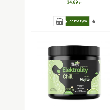
34
.89
zł
do koszyka