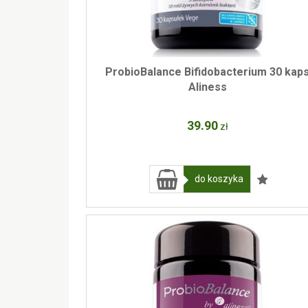
ProbioBalance Bifidobacterium 30 kap
Aliness
39
.90
zł
do koszyka