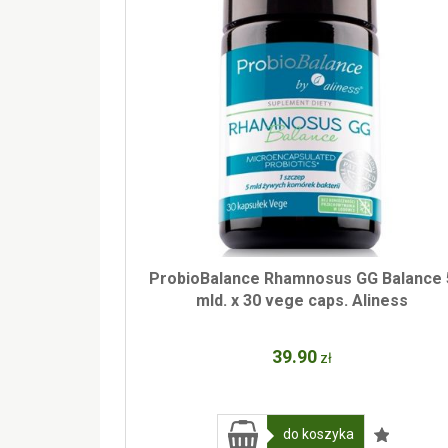
ProbioBalance Rhamnosus GG Balance 
mld. x 30 vege caps. Aliness
39
.90
zł
do koszyka