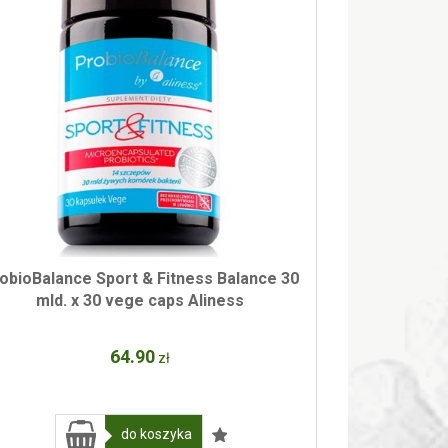
obioBalance Sport & Fitness Balance 30
mld. x 30 vege caps Aliness
64
.90
zł
do koszyka