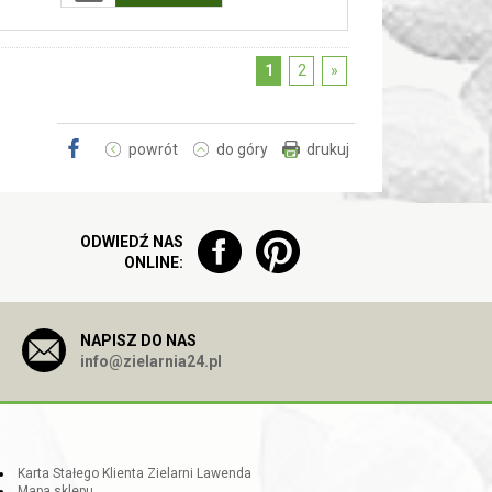
1
2
»
powrót
do góry
drukuj
ODWIEDŹ NAS
ONLINE:
NAPISZ DO NAS
info@zielarnia24.pl
Karta Stałego Klienta Zielarni Lawenda
Mapa sklepu