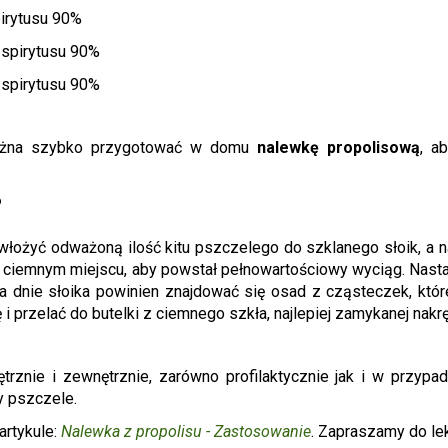
pirytusu 90%
 spirytusu 90%
 spirytusu 90%
 można szybko przygotować w domu
nalewkę propolisową
, a
?
włożyć odważoną ilość kitu pszczelego do szklanego słoik, a n
ciemnym miejscu, aby powstał pełnowartościowy wyciąg. Nast
na dnie słoika powinien znajdować się osad z cząsteczek, któr
 przelać do butelki z ciemnego szkła, najlepiej zamykanej nakrę
nie i zewnętrznie, zarówno profilaktycznie jak i w przypadk
y pszczele.
artykule:
Nalew
k
a z propolisu - Zastosowanie
. Zapraszamy do lek