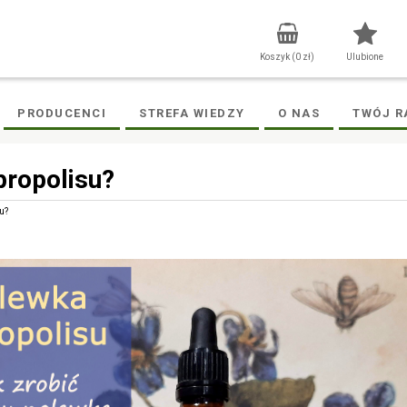
Koszyk (
0
zł)
Ulubione
PRODUCENCI
STREFA WIEDZY
O NAS
TWÓJ R
propolisu?
u?