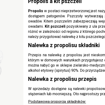
Propolis a kit pszczeli
Propolis
w postaci nieprzetworzonej jest naz
dostępem patogenów. Pszczoły wytwarzają p
owadów. Kitem pszczelim zabezpieczają wejści
owadami.
Kit pszczeli
pozyskiwany z ula prze
różnić w zależności od regionu z którego poch
należy przygotować nalewkę z kitu pszczelego
Nalewka z propolisu składniki
Przepis na nalewkę z propolisu jest nieskom
którym w domowych warunkach przygotujesz
można nabyć go w sklepie zielarsko-medyczn
alkohol etylowy (spirytus) 90%. Do przyrządze
Nalewka z propolisu przepis
W sprzedaży dostępne są nalewki propolisow
stężeniach lub mocniejszą. Oto najprostszy pr
Podstawowa proporcja składników: