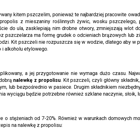
ywany kitem pszczelim, ponieważ te najbardziej pracowite owad
ropolis z mieszaniny roślinnych żywic, wosku pszczelego, 
e do ula, zasklepiają nim drobne otwory, zmniejszają wlot do
z pszczelarza ma formę grudek o odcieniach brązowych lub zi
odzi. Kit pszczeli nie rozpuszcza się w wodzie, dlatego aby w 
 i alkoholu etylowego.
plikowany, a jej przygotowanie nie wymaga dużo czasu. Najważn
 dobrą
nalewkę z propolisu
. Kit pszczeli, czyli główny składn
ym, lub bezpośrednio w pasiece. Drugim składnikiem niezbęd
nia wyciągu będzie potrzebne również szklane naczynie, słoik, l
e o stężeniach od 7-20%. Również w warunkach domowych możn
zepis na nalewkę z propolisu: