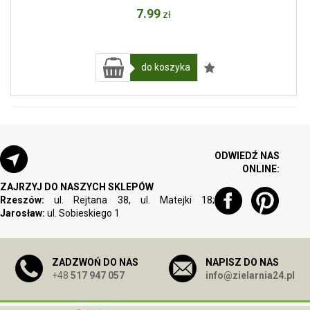
7
.99
zł
do koszyka
ODWIEDŹ NAS
ONLINE:
ZAJRZYJ DO NASZYCH SKLEPÓW
Rzeszów:
ul. Rejtana 38, ul. Matejki 18;
Jarosław:
ul. Sobieskiego 1
ZADZWOŃ DO NAS
NAPISZ DO NAS
+48
517 947 057
info@zielarnia24.pl