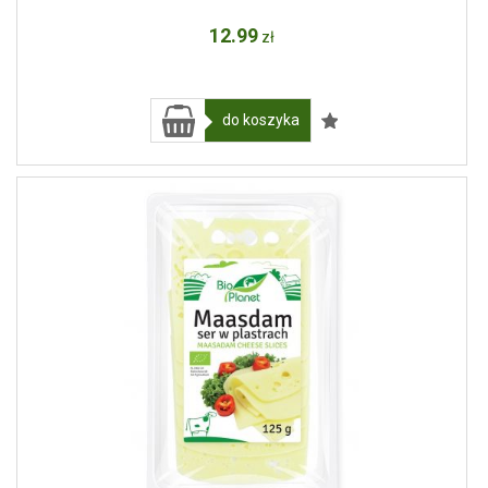
12
.99
zł
do koszyka