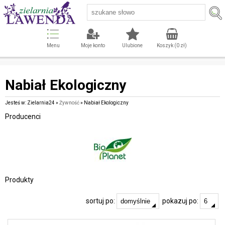
Menu
Moje konto
Ulubione
Koszyk (
0
zł)
Nabiał Ekologiczny
Jesteś w: Zielarnia24 »
Żywność
» Nabiał Ekologiczny
Producenci
Produkty
sortuj po:
pokazuj po: