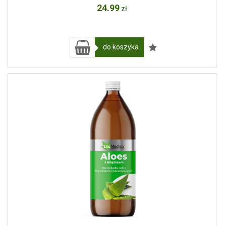
24
.99
zł
do koszyka