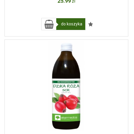
25
.99
zł
do koszyka