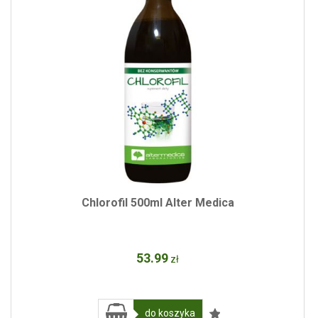
Chlorofil 500ml Alter Medica
53
.99
zł
do koszyka