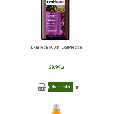
EkaHepa 500ml EkaMedica
29
.99
zł
do koszyka