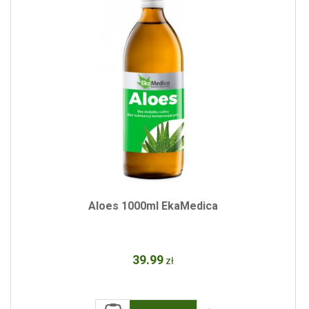
Aloes 1000ml EkaMedica
39
.99
zł