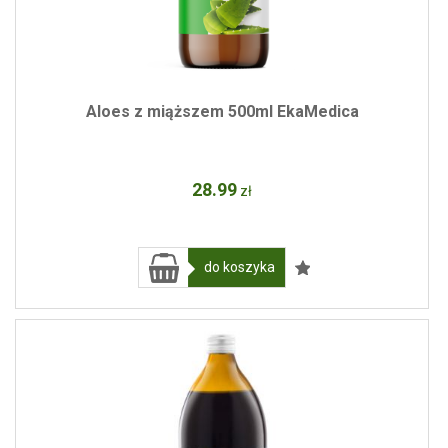
Aloes z miąższem 500ml EkaMedica
28
.99
zł
do koszyka