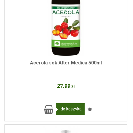
Acerola sok Alter Medica 500ml
27
.99
zł
do koszyka