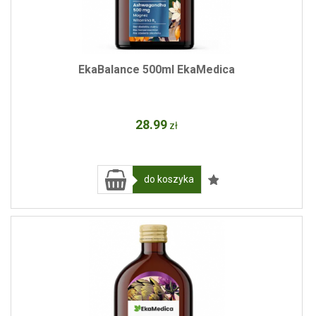
EkaBalance 500ml EkaMedica
28
.99
zł
do koszyka