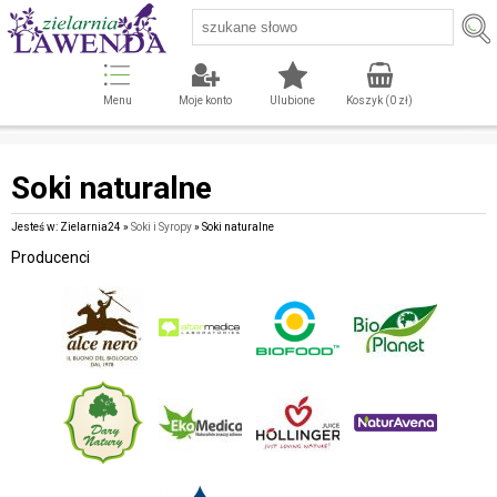
Menu
Moje konto
Ulubione
Koszyk (
0
zł)
Soki naturalne
Jesteś w: Zielarnia24 »
Soki i Syropy
» Soki naturalne
Producenci