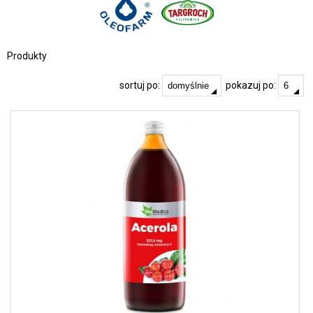
Produkty
sortuj po:
pokazuj po: