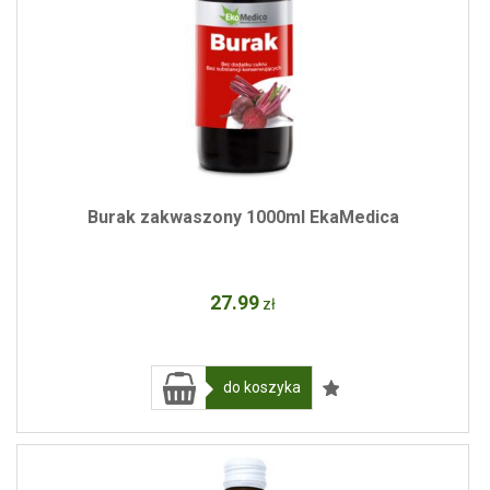
Burak zakwaszony 1000ml EkaMedica
27
.99
zł
do koszyka