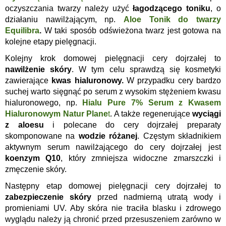
oczyszczania twarzy należy użyć
łagodzącego toniku
, o
działaniu nawilżającym, np.
Aloe Tonik do twarzy
Equilibra
.
W taki sposób odświeżona twarz jest gotowa na
kolejne etapy pielęgnacji.
Kolejny krok domowej pielęgnacji cery dojrzałej to
nawilżenie skóry
. W tym celu sprawdzą się kosmetyki
zawierające
kwas hialuronowy.
W przypadku cery bardzo
suchej warto sięgnąć po serum z wysokim stężeniem kwasu
hialuronowego, np.
Hialu Pure 7% Serum z Kwasem
Hialuronowym Natur Plane
t
.
A także regenerujące
wyciągi
z aloesu
i polecane do cery dojrzałej preparaty
skomponowane na
wodzie różanej
. Częstym składnikiem
aktywnym serum nawilżającego do cery dojrzałej jest
koenzym Q10
, który zmniejsza widoczne zmarszczki i
zmęczenie skóry.
Następny etap domowej pielęgnacji cery dojrzałej to
zabezpieczenie skóry
przed nadmierną utratą wody i
promieniami UV. Aby skóra nie traciła blasku i zdrowego
wyglądu należy ją chronić przed przesuszeniem zarówno w