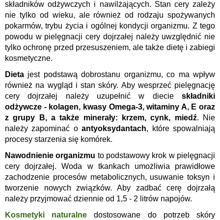
składników odżywczych i nawilżających. Stan cery zależy
nie tylko od wieku, ale również od rodzaju spożywanych
pokarmów, trybu życia i ogólnej kondycji organizmu. Z tego
powodu w pielęgnacji cery dojrzałej należy uwzględnić nie
tylko ochronę przed przesuszeniem, ale także dietę i zabiegi
kosmetyczne.
Dieta
jest podstawą dobrostanu organizmu, co ma wpływ
również na wygląd i stan skóry. Aby wesprzeć pielęgnację
cery dojrzałej należy uzupełnić w diecie
składniki
odżywcze - kolagen, kwasy Omega-3, witaminy A, E oraz
z grupy B, a także minerały: krzem, cynk, miedź
. Nie
należy zapominać o
antyoksydantach
, które spowalniają
procesy starzenia się komórek.
Nawodnienie organizmu
to podstawowy krok w pielęgnacji
cery dojrzałej. Woda w tkankach umożliwia prawidłowe
zachodzenie procesów metabolicznych, usuwanie toksyn i
tworzenie nowych związków. Aby zadbać cerę dojrzałą
należy przyjmować dziennie od 1,5 - 2 litrów napojów.
Kosmetyki naturalne
dostosowane do potrzeb skóry