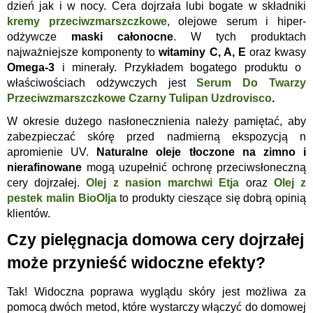
dzień jak i w nocy. Cera dojrzała lubi bogate w składniki
kremy przeciwzmarszczkowe
, olejowe serum i hiper-
odżywcze
maski całonocne
. W tych produktach
najważniejsze komponenty to
witaminy C, A, E
oraz kwasy
Omega-3
i minerały. Przykładem bogatego produktu o
właściwościach odżywczych jest
Serum Do Twarzy
Przeciwzmarszczkowe Czarny Tulipan Uzdrovisco
.
W okresie dużego nasłonecznienia należy pamiętać, aby
zabezpieczać skórę przed nadmierną ekspozycją n
apromienie UV.
Naturalne oleje tłoczone na zimno i
nierafinowane
mogą uzupełnić ochronę przeciwsłoneczną
cery dojrzałej.
Olej z nasion marchwi Etja
oraz
Olej z
pestek malin BioOlja
to produkty cieszące się dobrą opinią
klientów.
Czy pielęgnacja domowa cery dojrzałej
może przynieść widoczne efekty?
Tak! Widoczna poprawa wyglądu skóry jest możliwa za
pomocą dwóch metod, które wystarczy włączyć do domowej