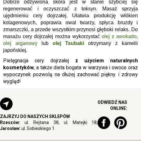
Dobrze odżywiona skóra jest w stanie szybciej się
regenerować i oczyszczać z toksyn. Masaż sprzyja
ujędrnieniu cery dojrzałej. Ułatwia produkcję włókien
kolagenowych, poprawia owal twarzy, spłyca bruzdy i
zmarszczki, a przede wszystkim przynosi głęboki relaks. Do
masażu cery dojrzałej można wykorzystać
olej z awokado
,
olej arganowy
lub
olej
Tsubaki
otrzymany
z kamelii
japońskiej.
Pielęgnacja cery dojrzałej
z użyciem naturalnych
kosmetyków
, a także dieta bogata w warzywa i owoce oraz
wypoczynek pozwolą na dłużej zachować piękny i zdrowy
wygląd!
ODWIEDŹ NAS
ONLINE:
ZAJRZYJ DO NASZYCH SKLEPÓW
Rzeszów:
ul. Rejtana 38, ul. Matejki 18;
Jarosław:
ul. Sobieskiego 1