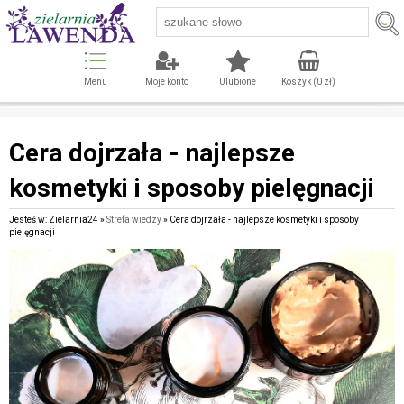
Menu
Moje konto
Ulubione
Koszyk (
0
zł)
Cera dojrzała - najlepsze
kosmetyki i sposoby pielęgnacji
Jesteś w: Zielarnia24 »
Strefa wiedzy
» Cera dojrzała - najlepsze kosmetyki i sposoby
pielęgnacji