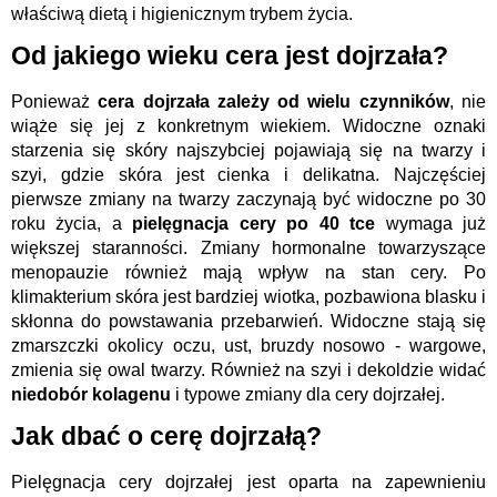
właściwą dietą i higienicznym trybem życia.
Od jakiego wieku cera jest dojrzała?
Ponieważ
cera dojrzała zależy od wielu czynników
, nie
wiąże się jej z konkretnym wiekiem. Widoczne oznaki
starzenia się skóry najszybciej pojawiają się na twarzy i
szyi, gdzie skóra jest cienka i delikatna. Najczęściej
pierwsze zmiany na twarzy zaczynają być widoczne po 30
roku życia, a
pielęgnacja cery po 40 tce
wymaga już
większej staranności. Zmiany hormonalne towarzyszące
menopauzie również mają wpływ na stan cery. Po
klimakterium skóra jest bardziej wiotka, pozbawiona blasku i
skłonna do powstawania przebarwień. Widoczne stają się
zmarszczki okolicy oczu, ust, bruzdy nosowo - wargowe,
zmienia się owal twarzy. Również na szyi i dekoldzie widać
niedobór kolagenu
i typowe zmiany dla cery dojrzałej.
Jak dbać o cerę dojrzałą?
Pielęgnacja cery dojrzałej jest oparta na zapewnieniu