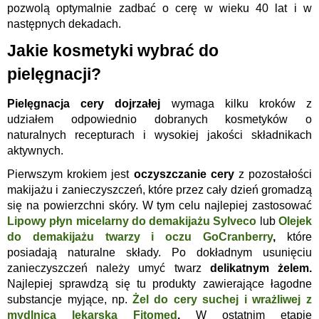
pozwolą optymalnie zadbać o cerę w wieku 40 lat i w
następnych dekadach.
Jakie kosmetyki wybrać do
pielęgnacji?
Pielęgnacja cery dojrzałej
wymaga kilku kroków z
udziałem odpowiednio dobranych kosmetyków o
naturalnych recepturach i wysokiej jakości składnikach
aktywnych.
Pierwszym krokiem jest
oczyszczanie cery
z pozostałości
makijażu i zanieczyszczeń, które przez cały dzień gromadzą
się na powierzchni skóry. W tym celu najlepiej zastosować
Lipowy płyn micelarny do demakijażu Sylveco
lub
O
lejek
do demakijażu twarzy i oczu GoCranberry
,
które
posiadają naturalne składy.
Po dokładnym usunięciu
zanieczyszczeń należy umyć twarz
delikatnym żelem.
Najlepiej sprawdzą się tu produkty zawierające łagodne
substancje myjące, np.
Żel do cery suchej i wrażliwej z
mydlnicą lekarską Fitomed
.
W ostatnim etapie