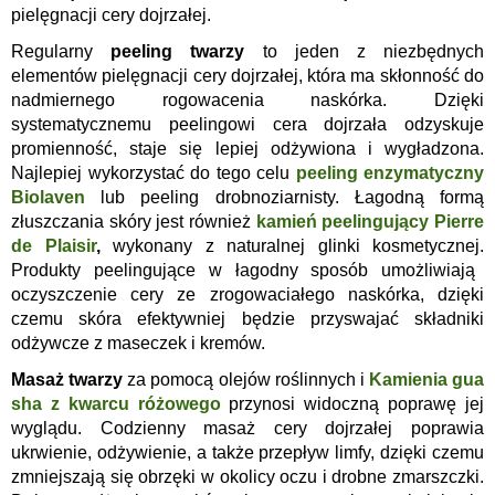
pielęgnacji cery dojrzałej.
Regularny
peeling twarzy
to jeden z niezbędnych
elementów pielęgnacji cery dojrzałej, która ma skłonność do
nadmiernego rogowacenia naskórka. Dzięki
systematycznemu peelingowi cera dojrzała odzyskuje
promienność, staje się lepiej odżywiona i wygładzona.
Najlepiej wykorzystać do tego celu
peeling enzymatyczny
Biolaven
lub peeling drobnoziarnisty. Łagodną formą
złuszczania skóry jest również
kamień peelingujący Pierre
de Plaisir
,
wykonany z naturalnej glinki kosmetycznej.
Produkty peelingujące w łagodny sposób umożliwiają
oczyszczenie cery ze zrogowaciałego naskórka, dzięki
czemu skóra efektywniej będzie przyswajać składniki
odżywcze z maseczek i kremów.
Masaż twarzy
za pomocą olejów roślinnych i
Kamienia gua
sha z kwarcu różowego
przynosi widoczną poprawę jej
wyglądu. Codzienny masaż cery dojrzałej poprawia
ukrwienie, odżywienie, a także przepływ limfy, dzięki czemu
zmniejszają się obrzęki w okolicy oczu i drobne zmarszczki.