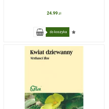
24
.99
zł
do koszyka