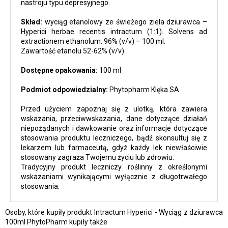
nastroju typu depresyjnego.
Skład:
wyciąg etanolowy ze świeżego ziela dziurawca –
Hyperici herbae recentis intractum (1:1). Solvens ad
extractionem ethanolum: 96% (v/v) – 100 ml.
Zawartość etanolu 52-62% (v/v).
Dostępne opakowania:
100 ml
Podmiot odpowiedzialny:
Phytopharm Klęka SA
Przed użyciem zapoznaj się z ulotką, która zawiera
wskazania, przeciwwskazania, dane dotyczące działań
niepożądanych i dawkowanie oraz informacje dotyczące
stosowania produktu leczniczego, bądź skonsultuj się z
lekarzem lub farmaceutą, gdyż każdy lek niewłaściwie
stosowany zagraża Twojemu życiu lub zdrowiu.
Tradycyjny produkt leczniczy roślinny z określonymi
wskazaniami wynikającymi wyłącznie z długotrwałego
stosowania.
Osoby, które kupiły produkt Intractum Hyperici - Wyciąg z dziurawca
100ml PhytoPharm kupiły także