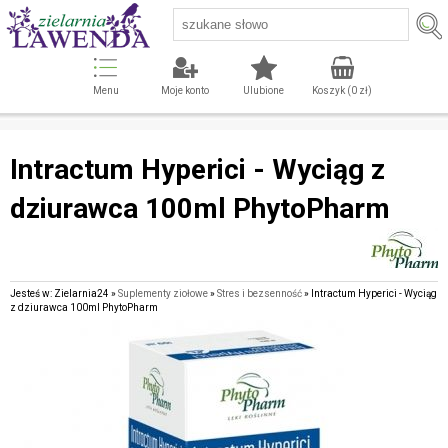
Menu
Moje konto
Ulubione
Koszyk (
0
zł)
Intractum Hyperici - Wyciąg z
dziurawca 100ml PhytoPharm
Jesteś w: Zielarnia24 »
Suplementy ziołowe
»
Stres i bezsenność
» Intractum Hyperici - Wyciąg
z dziurawca 100ml PhytoPharm