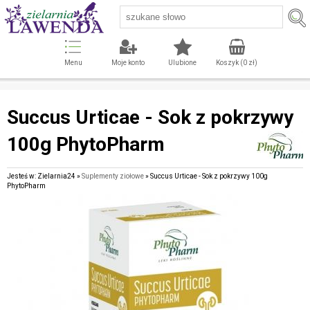
Menu
Moje konto
Ulubione
Koszyk (
0
zł)
Succus Urticae - Sok z pokrzywy
100g PhytoPharm
Jesteś w: Zielarnia24 »
Suplementy ziołowe
» Succus Urticae - Sok z pokrzywy 100g
PhytoPharm