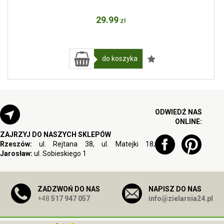
29
.99
zł
do koszyka
ODWIEDŹ NAS
ONLINE:
ZAJRZYJ DO NASZYCH SKLEPÓW
Rzeszów:
ul. Rejtana 38, ul. Matejki 18;
Jarosław:
ul. Sobieskiego 1
ZADZWOŃ DO NAS
NAPISZ DO NAS
+48
517 947 057
info@zielarnia24.pl