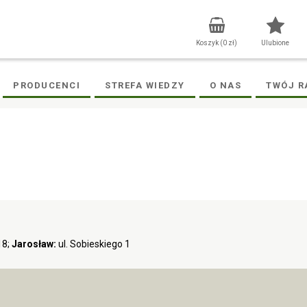
Koszyk (
0
zł)
Ulubione
PRODUCENCI
STREFA WIEDZY
O NAS
TWÓJ R
18;
Jarosław:
ul. Sobieskiego 1