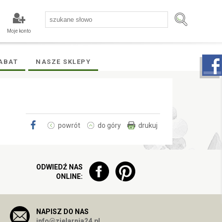
Moje konto
ABAT
NASZE SKLEPY
powrót
do góry
drukuj
ODWIEDŹ NAS
ONLINE:
NAPISZ DO NAS
info@zielarnia24.pl