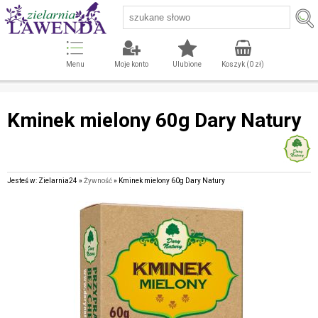
Menu
Moje konto
Ulubione
Koszyk (
0
zł)
Kminek mielony 60g Dary Natury
Jesteś w: Zielarnia24 »
Żywność
» Kminek mielony 60g Dary Natury