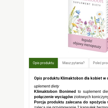
Opis produktu
Masz pytania?
Poleć pro
Opis produktu Klimaktobon dla kobiet 
uplement diety
Klimaktobon Bonimed 
to suplement die
połączenie wyciągów
 ziołowych koniczyny
Porcja produktu zalecana do spożycia 
zaleca się przyjmowanie 2 kapsułek bezpo