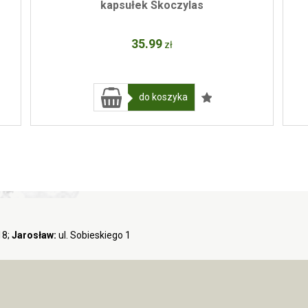
kapsułek Skoczylas
35
.99
zł
do koszyka
18;
Jarosław:
ul. Sobieskiego 1