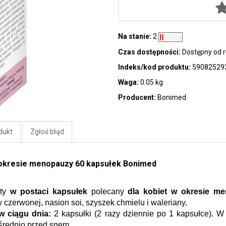
Na stanie:
2
Czas dostępności:
Dostępny od r
Indeks/kod produktu:
59082529
Waga:
0.05 kg
Producent:
Bonimed
dukt
Zgłoś błąd
w okresie menopauzy 60 kapsułek Bonimed
ty 
w postaci kapsułek
 polecany 
dla kobiet w okresie me
 czerwonej, nasion soi, szyszek chmielu i waleriany.
w ciągu dnia:
 2 kapsułki (2 razy dziennie po 1 kapsułce). W
średnio przed snem.