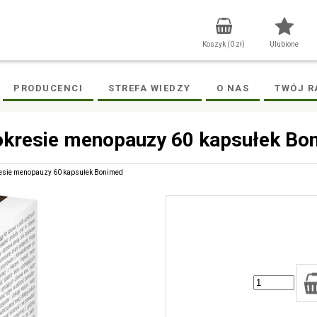
Koszyk (
0
zł)
Ulubione
PRODUCENCI
STREFA WIEDZY
O NAS
TWÓJ R
 okresie menopauzy 60 kapsułek Bo
kresie menopauzy 60 kapsułek Bonimed