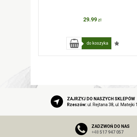
29
.99
zł
do koszyka
ZAJRZYJ DO NASZYCH SKLEPÓW
Rzeszów:
ul. Rejtana 38, ul. Matejki 
ZADZWOŃ DO NAS
+48
517 947 057