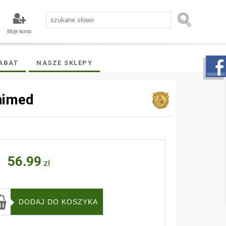
Moje konto
ABAT
NASZE SKLEPY
nimed
56.99
zł