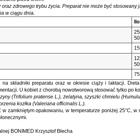
oraz zdrowego trybu życia. Preparat nie może być stosowany ja
ia w ciągu dnia.
Il
25
50
15
12
50
75
a składniki preparatu oraz w okresie ciąży i laktacji. Dieta
entacji. U kobiet z chorobą nowotworową stosować tylko po kon
zyny (Trifolium pratense L.), żelatyna, szyszki chmielu (Humulus
orzenia kozłka (Valeriana officinalis L.).
w zamkniętym opakowaniu, w temperaturze poniżej 25°C, w m
słonecznymi.
alnej BONIMED Krzysztof Błecha