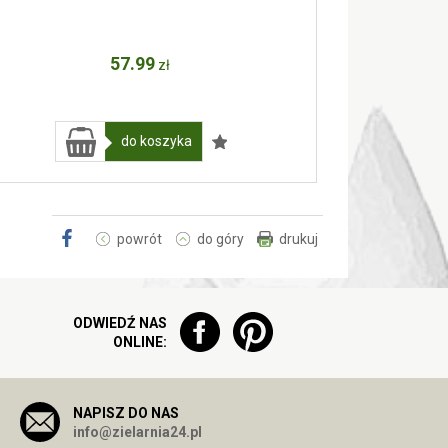
57
.99
zł
do koszyka
powrót
do góry
drukuj
ODWIEDŹ NAS
ONLINE:
NAPISZ DO NAS
info@zielarnia24.pl