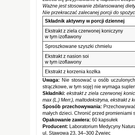
Ważne jest stosowanie zbilansowanej diety 
Nie przekraczać zalecanej porcji do spożyc
Składnik aktywny w porcji dziennej
Ekstrakt z ziela czerwonej koniczyny
w tym izoflawony
Sproszkowane szyszki chmielu
Ekstrakt z nasion soi
w tym izoflawony
Ekstrakt z korzenia kozłka
Uwaga:
 Nie stosować u osób uczulonych n
strączkowe, w tym soję) nie wymaga suplem
Składniki:
ekstrakt z ziela czerwonej konic
max (L.) Merr.), maltodekstryna, ekstrakt z k
Sposób przechowywania:
 Przechowywać 
małych dzieci. Chronić przed promieniami 
Opakowanie zawiera:
 60 kapsułek
Producent:
 Laboratorium Medycyny Natur
ul. Stawowa 23, 34–300 Żywiec