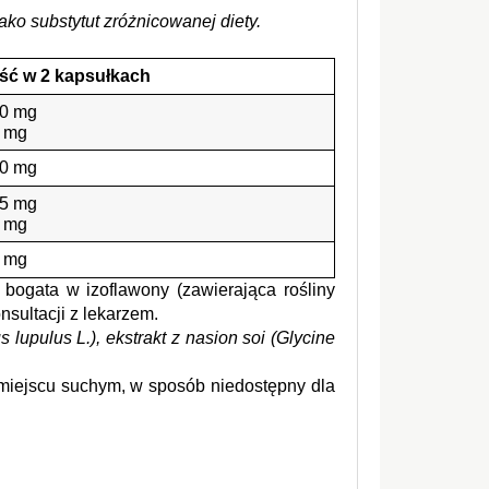
ko substytut zróżnicowanej diety.
ość w 2 kapsułkach
0 mg
 mg
0 mg
5 mg
 mg
 mg
 bogata w izoflawony (zawierająca rośliny 
sultacji z lekarzem.
 lupulus L.), ekstrakt z nasion soi (Glycine 
iejscu suchym, w sposób niedostępny dla 