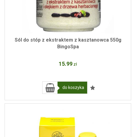
Sól do stóp z ekstraktem z kasztanowca 550g
BingoSpa
15
.99
zł
do koszyka