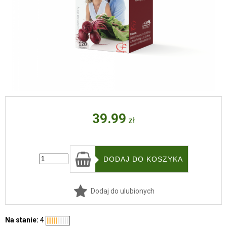
39.99
zł
Dodaj do ulubionych
Na stanie:
4