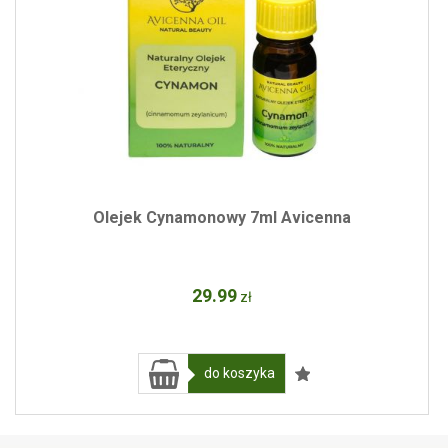
Olejek Cynamonowy 7ml Avicenna
29
.99
zł
do koszyka