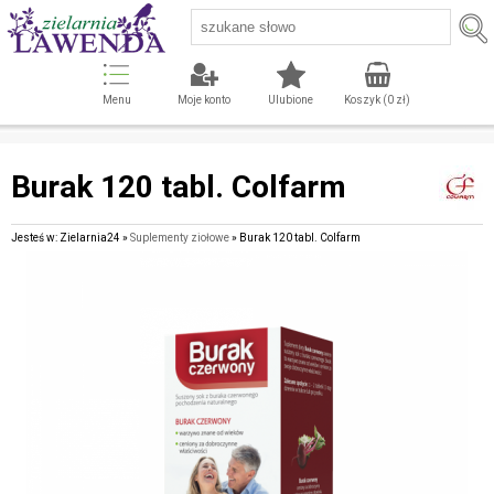
Menu
Moje konto
Ulubione
Koszyk (
0
zł)
Burak 120 tabl. Colfarm
Jesteś w: Zielarnia24 »
Suplementy ziołowe
» Burak 120 tabl. Colfarm