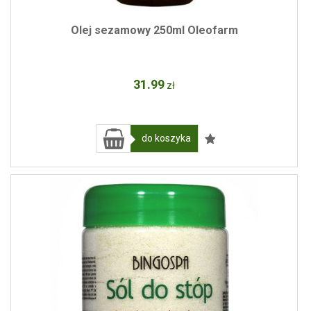
Olej sezamowy 250ml Oleofarm
31
.99
zł
do koszyka