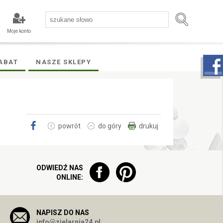
Moje konto
ABAT
NASZE SKLEPY
powrót
do góry
drukuj
ODWIEDŹ NAS
ONLINE:
NAPISZ DO NAS
info@zielarnia24.pl