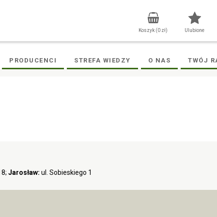
Koszyk (
0
zł)
Ulubione
PRODUCENCI
STREFA WIEDZY
O NAS
TWÓJ R
18;
Jarosław:
ul. Sobieskiego 1