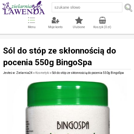
Menu
Moje konto
Ulubione
Koszyk (
0
zł)
Sól do stóp ze skłonnością do
pocenia 550g BingoSpa
Jesteś w: Zielarnia24 »
Kosmetyki
» Sól do stóp ze skłonnością do pocenia 550g BingoSpa