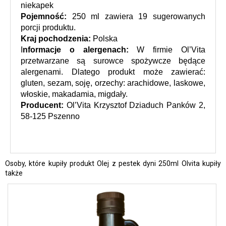
niekapek
Pojemność: 
250 ml zawiera 19 sugerowanych 
porcji produktu.
Kraj pochodzenia: 
Polska
I
nformacje o alergenach: 
W firmie Ol’Vita 
przetwarzane są surowce spożywcze będące 
alergenami. Dlatego produkt może zawierać: 
gluten, sezam, soję, orzechy: arachidowe, laskowe, 
włoskie, makadamia, migdały.
Producent:
Ol’Vita Krzysztof Dziaduch Panków 2, 
58-125 Pszenno
Osoby, które kupiły produkt Olej z pestek dyni 250ml Olvita kupiły
także