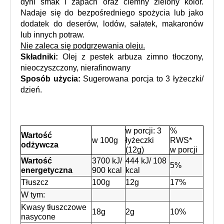
dyni smak i zapach oraz ciemny zielony kolor. 
Nadaje się do bezpośredniego spożycia lub jako 
dodatek do deserów, lodów, sałatek, makaronów 
lub innych potraw.
Nie zaleca się podgrzewania oleju.
Składniki:
Olej z pestek arbuza zimno tłoczony, 
nieoczyszczony, nierafinowany
Sposób użycia:
Sugerowana porcja to 3 łyżeczki/ 
dzień.
w porcji: 3 
% 
Wartość 
w 100g
łyżeczki 
RWS* 
odżywcza
(12g)
w porcji
Wartość 
3700 kJ/ 
444 kJ/ 108 
5%
energetyczna
900 kcal
kcal
Tłuszcz
100g
12g
17%
W tym:
Kwasy tłuszczowe 
18g
2g
10%
nasycone