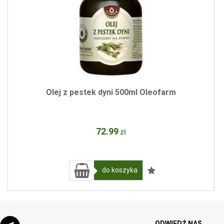
Olej z pestek dyni 500ml Oleofarm
72
.99
zł
do koszyka
ODWIEDŹ NAS