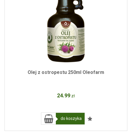
Olej z ostropestu 250ml Oleofarm
24
.99
zł
do koszyka