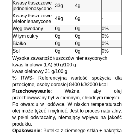
Kwasy tłuszczowe 
33g
4g
-
jednonienasycone
Kwasy tłuszczowe 
49g
6g
-
wielonienasycone
Węglowodany
0g
0g
0%
W tym cukry
0g
0g
0%
Białko
0g
0g
0%
Sól
0g
0g
0%
Wysoka zawartość tłuszczów nienasyconych.
kwas linolowy (LA) 50 g/100 g
kwas oleinowy 31 g/100 g
% RWS- Referencyjna wartość spożycia dla 
przeciętnej osoby dorosłej 8400 kJ/2000 kcal
Przechowywanie
: 
Ważne, aby olej 
przechowywany był w ciemnym, chłodnym miejscu. 
Po otwarciu w lodówce. W niskich temperaturach 
olej może tężeć i mętnieć. Jest to proces naturalny, 
w pełni odwracalny, niemający wpływu na jakość 
produktu.
Opakowanie:
Butelka z ciemnego szkła + nakrętka 