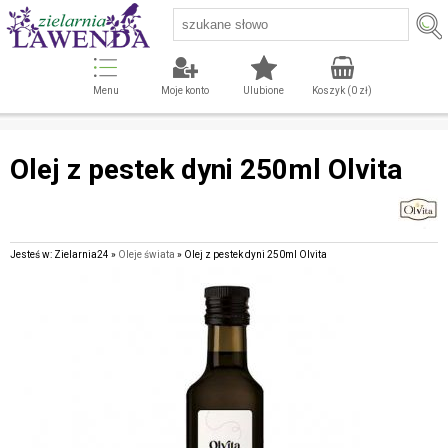
Menu
Moje konto
Ulubione
Koszyk (
0
zł)
Olej z pestek dyni 250ml Olvita
Jesteś w: Zielarnia24 »
Oleje świata
» Olej z pestek dyni 250ml Olvita