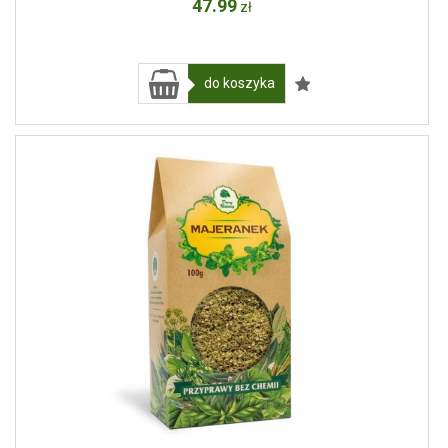
47
.99
zł
do koszyka