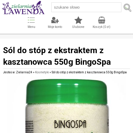
Menu
Moje konto
Ulubione
Koszyk (
0
zł)
Sól do stóp z ekstraktem z
kasztanowca 550g BingoSpa
Jesteś w: Zielarnia24 »
Kosmetyki
» Sól do stóp z ekstraktem z kasztanowca 550g BingoSpa