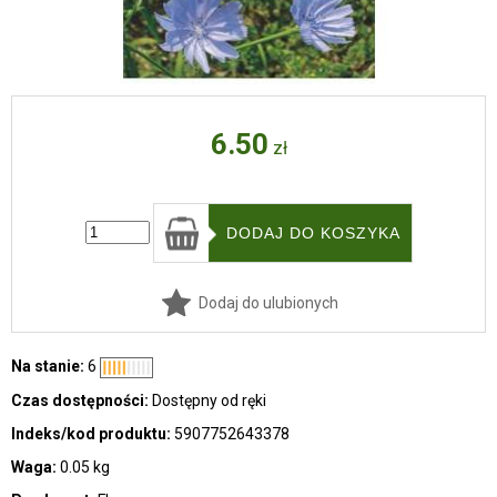
6.50
zł
Dodaj do ulubionych
Na stanie:
6
Czas dostępności:
Dostępny od ręki
Indeks/kod produktu:
5907752643378
Waga:
0.05 kg