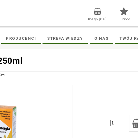
Koszyk (
0
zł)
Ulubione
PRODUCENCI
STREFA WIEDZY
O NAS
TWÓJ R
 250ml
50ml