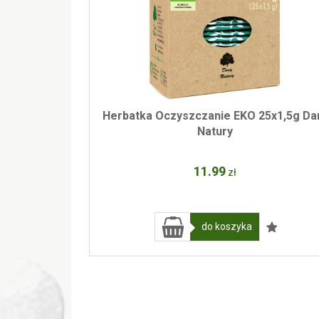
Herbatka Oczyszczanie EKO 25x1,5g Da
Natury
11
.99
zł
do koszyka