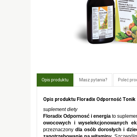
Opis produktu
Masz pytania?
Poleć pro
Opis produktu Floradix Odporność Tonik
suplement diety 
Floradix Odpornosć i energia
 to suplemen
owocowych i wyselekcjonowanych eks
przeznaczony 
dla osób dorosłych i dzie
zapotrzebowanie na witaminy
. Szczególn