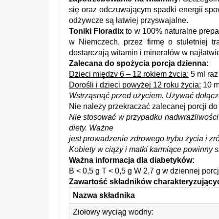
się oraz odczuwającym spadki energii spo
odżywcze są łatwiej przyswajalne.
Toniki Floradix
 to w 100% naturalne prepa
w Niemczech, przez firmę o stuletniej t
dostarczają witamin i minerałów w najłatwie
Zalecana do spożycia porcja dzienna:
Dzieci między 6 – 12 rokiem życia:
 5 ml raz
Dorośli i dzieci powyżej 12 roku życia:
 10 m
Wstrząsnąć przed użyciem. Używać dołąc
Nie należy przekraczać zalecanej porcji do
Nie stosować w przypadku nadwrażliwości n
diety. Ważne 
jest prowadzenie zdrowego trybu życia i 
Kobiety w ciąży i matki karmiące powinny 
Ważna informacja dla diabetyków:
B < 0,5 g T < 0,5 g W 2,7 g w dziennej porcj
Zawartość składników charakteryzujący
Nazwa składnika
Ziołowy wyciąg wodny: