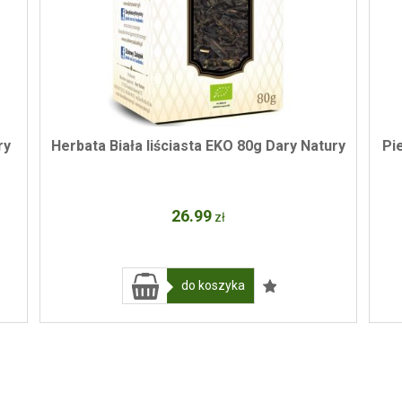
ry
Herbata Biała liściasta EKO 80g Dary Natury
Pi
26
.99
zł
do koszyka