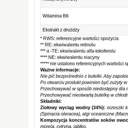
Witamina B6
Ekstrakt z drożdży
* RWS: referencyjne wartości spożycia
** RE: ekwiwalentu retinolu
*** α -TE: ekwiwalentu alfa-tokoferolu
**** NE: ekwiwalentu niacyny
***** nie ustalono referencyjnych wartości 
Ważne informacje: 
Nie pić bezpośrednio z butelki. Aby zapobi
Po otwarciu produkt powinien być zużyty w 
Przechowywać w sposób niedostępny dla m
Przechowywać nieotwartą butelkę w chłodn
Składniki: 
Ziołowy wyciąg wodny (34%): 
orzeszki 
(Spinacia oleracea), algi oceaniczne (Macroc
Kompozycja koncentratów soków owoc
morela, cytryna, jabłko.