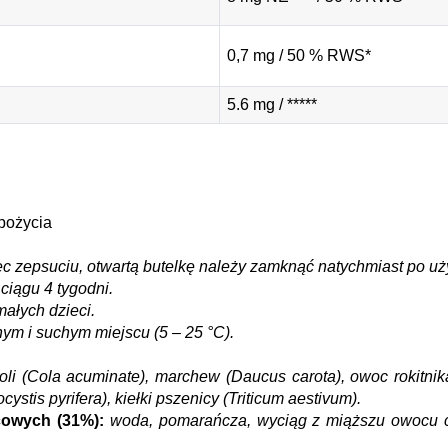
0,7 mg / 50 % RWS*
5.6 mg / *****
spożycia
ec zepsuciu, otwartą butelkę należy zamknąć natychmiast po uż
ciągu 4 tygodni.
ałych dzieci.
ym i suchym miejscu (5 – 25 °C).
koli (Cola acuminate), marchew (Daucus carota), owoc rokitnik
ystis pyrifera), kiełki pszenicy (Triticum aestivum).
owych (31%):
woda, pomarańcza, wyciąg z miąższu owocu ch