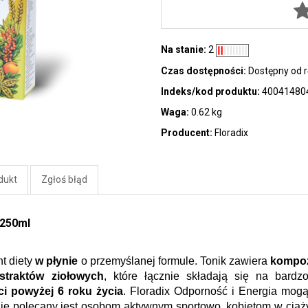
Na stanie:
2
Czas dostępności:
Dostępny od r
Indeks/kod produktu:
40041480
Waga:
0.62 kg
Producent:
Floradix
dukt
Zgłoś błąd
 250ml
t diety 
w płynie
 o przemyślanej formule. Tonik zawiera 
kompoz
traktów ziołowych
, które łącznie składają się na bard
ci powyżej 6 roku życia
. Floradix Odporność i Energia mog
ie polecany jest osobom aktywnym sportowo, kobietom w ciąży