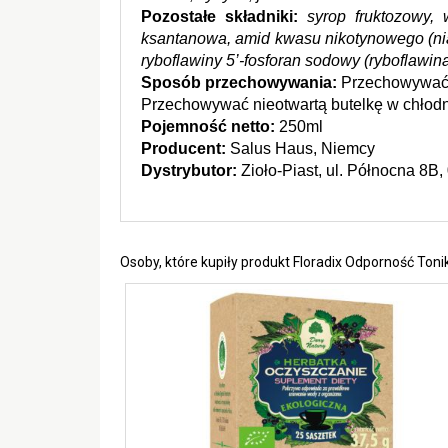
Pozostałe składniki: 
syrop fruktozowy,
ksantanowa, amid kwasu nikotynowego (niac
ryboflawiny 5’-fosforan sodowy (ryboflawina
Sposób przechowywania:
 Przechowywać 
Przechowywać nieotwartą butelkę w chłodn
Pojemność netto: 
250ml
Producent: 
Salus Haus, Niemcy
Dystrybutor:
 Zioło-Piast, ul. Północna 8B
Osoby, które kupiły produkt Floradix Odporność Toni