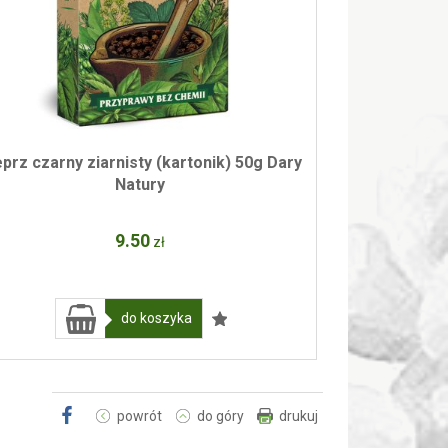
eprz czarny ziarnisty (kartonik) 50g Dary
Natury
9
.50
zł
do koszyka
powrót
do góry
drukuj