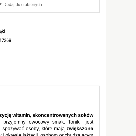
Dodaj do ulubionych
ęki
47268
ycję witamin, skoncentrowanych soków 
zo przyjemny owocowy smak. Tonik  jest 
ą spożywać osoby, które mają 
zwiększone 
 i okresie laktacji, osobom odchudzającym 