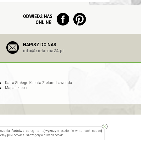
ODWIEDŹ NAS
ONLINE:
NAPISZ DO NAS
info@zielarnia24.pl
Karta Stałego Klienta Zielarni Lawenda
Mapa sklepu
dczenia Państwu usług na najwyższym poziomie w ramach naszej
jemy pliki cookies. Szczegóły o
plikach cookie
.