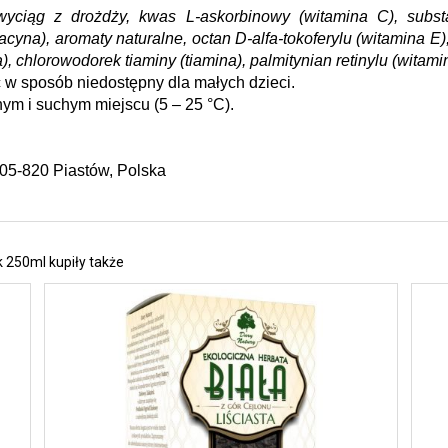
 wyciąg z drożdży, kwas L-askorbinowy (witamina C), subs
yna), aromaty naturalne, octan D-alfa-tokoferylu (witamina E),
), chlorowodorek tiaminy (tiamina), palmitynian retinylu (witami
w sposób niedostępny dla małych dzieci.
ym i suchym miejscu (5 – 25 °C).
, 05-820 Piastów, Polska
k 250ml kupiły także