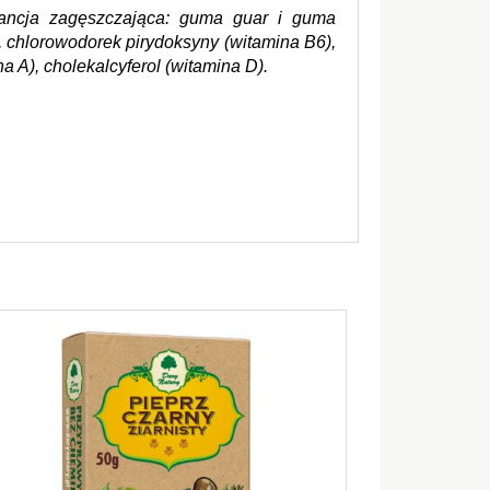
tancja zagęszczająca: guma guar i guma 
 chlorowodorek pirydoksyny (witamina B6), 
na A), cholekalcyferol (witamina D).