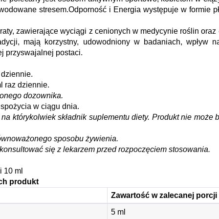
wodowane stresem.Odporność i Energia występuje w formie płyn
raty, zawierające wyciągi z cenionych w medycynie roślin or
radycji, mają korzystny, udowodniony w badaniach, wpływ na
j przyswajalnej postaci.
 dziennie.
l raz dziennie.
zonego dozownika.
 spożycia w ciągu dnia.
a którykolwiek składnik suplementu diety. Produkt nie może b
zrównoważonego sposobu żywienia.
skonsultować się z lekarzem przed rozpoczęciem stosowania.
i 10 ml
ch produkt
Zawartość w zalecanej porcji
5 ml