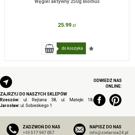
Węgiel aktywny 250g Biomus
25
.99
zł
do koszyka
ODWIEDŹ NAS
ONLINE:
ZAJRZYJ DO NASZYCH SKLEPÓW
Rzeszów:
ul. Rejtana 38, ul. Matejki 18;
Jarosław:
ul. Sobieskiego 1
ZADZWOŃ DO NAS
NAPISZ DO NAS
+48
517 947 057
info@zielarnia24.pl