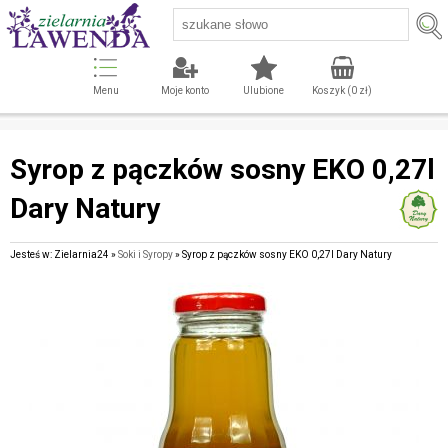
Menu
Moje konto
Ulubione
Koszyk (
0
zł)
Syrop z pączków sosny EKO 0,27l
Dary Natury
Jesteś w: Zielarnia24 »
Soki i Syropy
» Syrop z pączków sosny EKO 0,27l Dary Natury