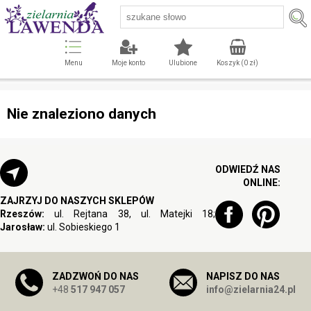
Menu
Moje konto
Ulubione
Koszyk (
0
zł)
Nie znaleziono danych
ODWIEDŹ NAS
ONLINE:
ZAJRZYJ DO NASZYCH SKLEPÓW
Rzeszów:
ul. Rejtana 38, ul. Matejki 18;
Jarosław:
ul. Sobieskiego 1
ZADZWOŃ DO NAS
NAPISZ DO NAS
+48
517 947 057
info@zielarnia24.pl