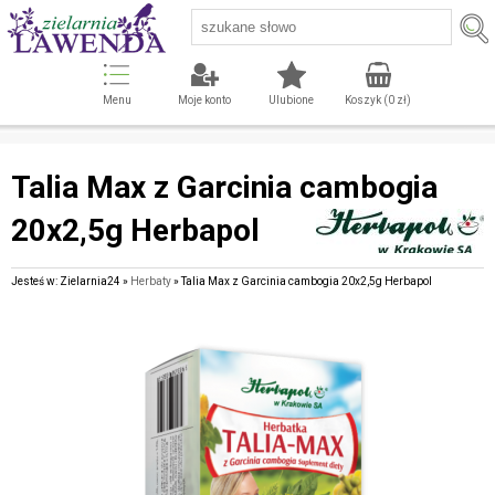
Menu
Moje konto
Ulubione
Koszyk (
0
zł)
Talia Max z Garcinia cambogia
20x2,5g Herbapol
Jesteś w: Zielarnia24 »
Herbaty
» Talia Max z Garcinia cambogia 20x2,5g Herbapol