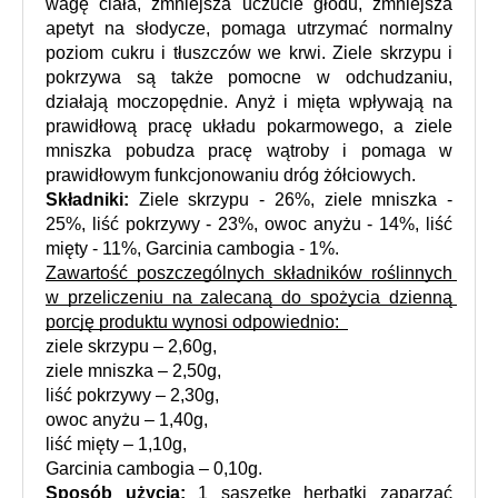
wagę ciała, zmniejsza uczucie głodu, zmniejsza 
apetyt na słodycze, pomaga utrzymać normalny 
poziom cukru i tłuszczów we krwi. Ziele skrzypu i 
pokrzywa są także pomocne w odchudzaniu, 
działają moczopędnie. Anyż i mięta wpływają na 
prawidłową pracę układu pokarmowego, a ziele 
mniszka pobudza pracę wątroby i pomaga w 
prawidłowym funkcjonowaniu dróg żółciowych.
Składniki:
 Ziele skrzypu - 26%, ziele mniszka - 
25%, liść pokrzywy - 23%, owoc anyżu - 14%, liść 
mięty - 11%, Garcinia cambogia - 1%.
Zawartość poszczególnych składników roślinnych 
w przeliczeniu na zalecaną do spożycia dzienną 
porcję produktu wynosi odpowiednio:  
ziele skrzypu – 2,60g, 
ziele mniszka – 2,50g, 
liść pokrzywy – 2,30g, 
owoc anyżu – 1,40g, 
liść mięty – 1,10g, 
Garcinia cambogia – 0,10g.
Sposób użycia:
 1 saszetkę herbatki zaparzać 