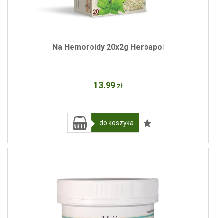
Na Hemoroidy 20x2g Herbapol
13
.99
zł
do koszyka