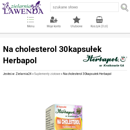
Menu
Moje konto
Ulubione
Koszyk (
0
zł)
Na cholesterol 30kapsułek
Herbapol
Jesteś w: Zielarnia24 »
Suplementy ziołowe
» Na cholesterol 30kapsułek Herbapol