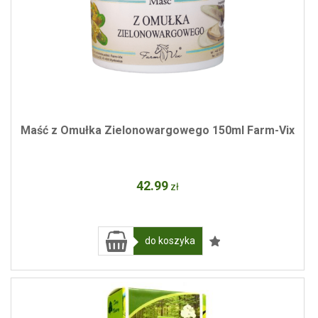
Maść z Omułka Zielonowargowego 150ml Farm-Vix
42
.99
zł
do koszyka