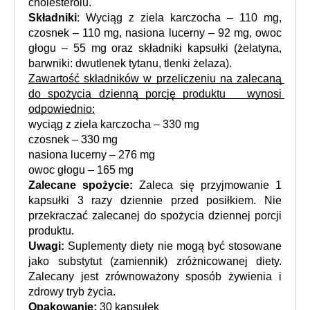
cholesterolu.
Składniki
: Wyciąg z ziela karczocha – 110 mg, 
czosnek – 110 mg, nasiona lucerny – 92 mg, owoc 
głogu – 55 mg oraz składniki kapsułki (żelatyna, 
barwniki: dwutlenek tytanu, tlenki żelaza).
Zawartość składników w przeliczeniu na zalecaną 
do spożycia dzienną porcję produktu   wynosi 
odpowiednio:
wyciąg z ziela karczocha – 330 mg
czosnek – 330 mg
nasiona lucerny – 276 mg
owoc głogu – 165 mg
Zalecane spożycie: 
Zaleca się przyjmowanie 1 
kapsułki 3 razy dziennie przed posiłkiem. Nie 
przekraczać zalecanej do spożycia dziennej porcji 
produktu.
Uwagi: 
Suplementy diety nie mogą być stosowane 
jako substytut (zamiennik) zróżnicowanej diety. 
Zalecany jest zrównoważony sposób żywienia i 
zdrowy tryb życia.
Opakowanie: 
30 kapsułek