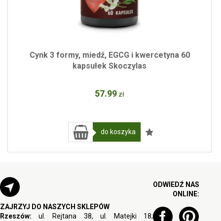
Cynk 3 formy, miedź, EGCG i kwercetyna 60
kapsułek Skoczylas
57
.99
zł
do koszyka
ODWIEDŹ NAS
ONLINE:
ZAJRZYJ DO NASZYCH SKLEPÓW
Rzeszów:
ul. Rejtana 38, ul. Matejki 18;