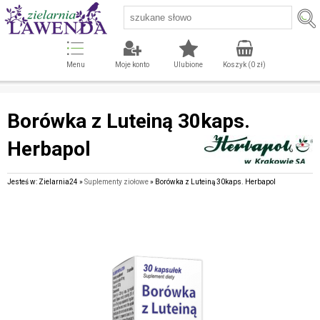
Menu
Moje konto
Ulubione
Koszyk (
0
zł)
Borówka z Luteiną 30kaps.
Herbapol
Jesteś w: Zielarnia24 »
Suplementy ziołowe
» Borówka z Luteiną 30kaps. Herbapol