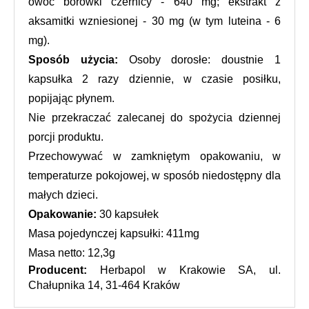
owoc borówki czernicy - 640 mg; ekstrakt z 
aksamitki wzniesionej - 30 mg (w tym luteina - 6 
mg).
Sposób użycia: 
Osoby dorosłe: doustnie 1 
kapsułka 2 razy dziennie, w czasie posiłku, 
popijając płynem.
Nie przekraczać zalecanej do spożycia dziennej 
porcji produktu.
Przechowywać w zamkniętym opakowaniu, w 
temperaturze pokojowej, w sposób niedostępny dla 
małych dzieci.
Opakowanie:
 30 kapsułek
Masa pojedynczej kapsułki: 411mg
Masa netto: 12,3g
Producent: 
Herbapol w Krakowie SA, ul. 
Chałupnika 14, 31-464 Kraków