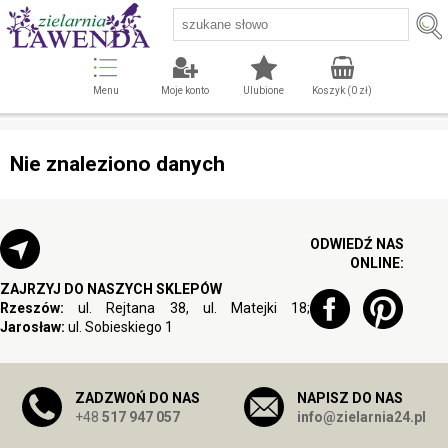
Menu
Moje konto
Ulubione
Koszyk (
0
zł)
Nie znaleziono danych
ODWIEDŹ NAS
ONLINE:
ZAJRZYJ DO NASZYCH SKLEPÓW
Rzeszów:
ul. Rejtana 38, ul. Matejki 18;
Jarosław:
ul. Sobieskiego 1
ZADZWOŃ DO NAS
NAPISZ DO NAS
+48
517 947 057
info@zielarnia24.pl