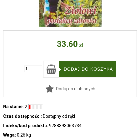
33.60
zł
Dodaj do ulubionych
Na stanie:
2
Czas dostępności:
Dostępny od ręki
Indeks/kod produktu:
9788393063734
Waga:
0.26 kg