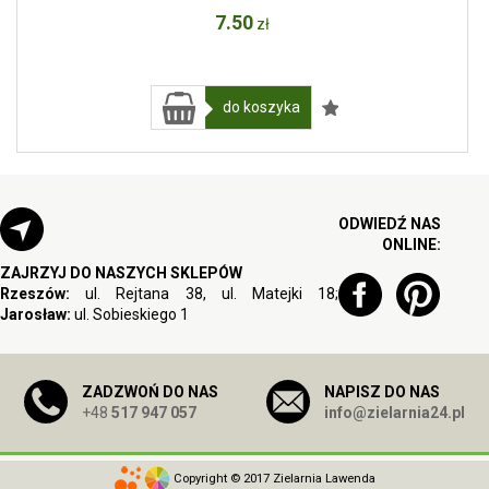
7
.50
zł
do koszyka
ODWIEDŹ NAS
ONLINE:
ZAJRZYJ DO NASZYCH SKLEPÓW
Rzeszów:
ul. Rejtana 38, ul. Matejki 18;
Jarosław:
ul. Sobieskiego 1
ZADZWOŃ DO NAS
NAPISZ DO NAS
+48
517 947 057
info@zielarnia24.pl
Copyright © 2017 Zielarnia Lawenda