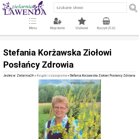
Menu
Moje konto
Ulubione
Koszyk (
0
zł)
Stefania Korżawska Ziołowi
Posłańcy Zdrowia
Jesteś w: Zielarnia24 »
Książki i czasopisma
» Stefania Korżawska Ziołowi Posłańcy Zdrowia