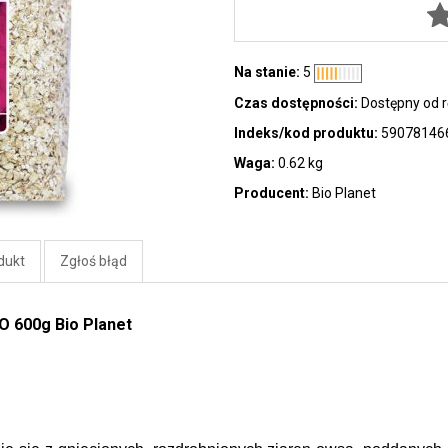
Na stanie:
5
Czas dostępności:
Dostępny od r
Indeks/kod produktu:
59078146
Waga:
0.62 kg
Producent:
Bio Planet
dukt
Zgłoś błąd
O 600g Bio Planet