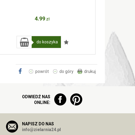
4
.99
zł
do koszyka
powrót
do góry
drukuj
ODWIEDŹ NAS
ONLINE:
NAPISZ DO NAS
info@zielarnia24.pl