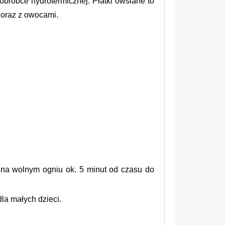
bróbce hydrotermicznej. Płatki owsiane to 
 oraz z owocami.
) na wolnym ogniu ok. 5 minut od czasu do 
a małych dzieci.