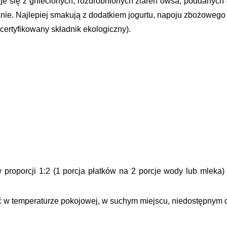
je się z gniecionych, rozdrobnionych ziaren owsa, poddanych o
nie. Najlepiej smakują z dodatkiem jogurtu, napoju zbożowego
*certyfikowany składnik ekologiczny).
w proporcji 1:2 (1 porcja płatków na 2 porcje wody lub mleka
w temperaturze pokojowej, w suchym miejscu, niedostępnym dl