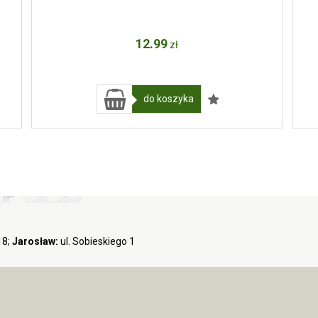
12
.99
zł
do koszyka
18;
Jarosław:
ul. Sobieskiego 1