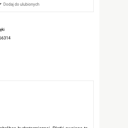
Dodaj do ulubionych
ęki
66314