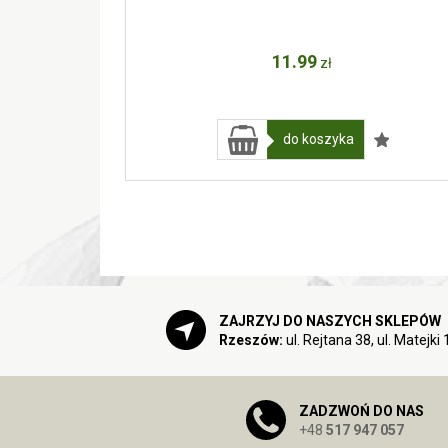
11
.99
zł
do koszyka
ZAJRZYJ DO NASZYCH SKLEPÓW
Rzeszów:
ul. Rejtana 38, ul. Matejki 
ZADZWOŃ DO NAS
+48
517 947 057