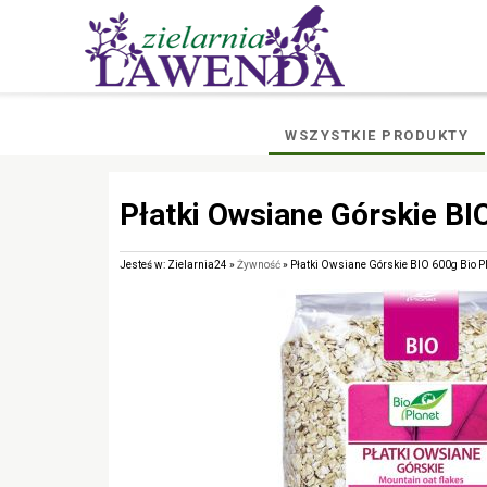
WSZYSTKIE PRODUKTY
Płatki Owsiane Górskie BI
Jesteś w: Zielarnia24 »
Żywność
» Płatki Owsiane Górskie BIO 600g Bio P