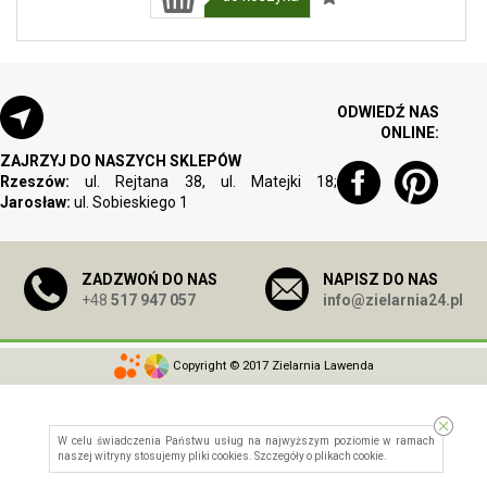
ODWIEDŹ NAS
ONLINE:
ZAJRZYJ DO NASZYCH SKLEPÓW
Rzeszów:
ul. Rejtana 38, ul. Matejki 18;
Jarosław:
ul. Sobieskiego 1
ZADZWOŃ DO NAS
NAPISZ DO NAS
+48
517 947 057
info@zielarnia24.pl
Copyright © 2017 Zielarnia Lawenda
W celu świadczenia Państwu usług na najwyższym poziomie w ramach
naszej witryny stosujemy pliki cookies. Szczegóły o
plikach cookie
.