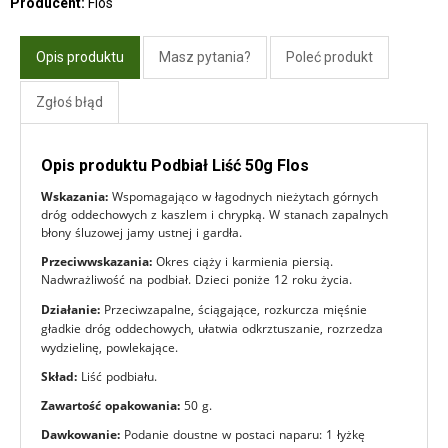
Producent:
Flos
Opis produktu
Masz pytania?
Poleć produkt
Zgłoś błąd
Opis produktu Podbiał Liść 50g Flos
Wskazania:
Wspomagająco w łagodnych nieżytach górnych
dróg oddechowych z kaszlem i chrypką. W stanach zapalnych
błony śluzowej jamy ustnej i gardła.
Przeciwwskazania:
Okres ciąży i karmienia piersią.
Nadwrażliwość na podbiał. Dzieci poniże 12 roku życia.
Działanie:
Przeciwzapalne, ściągające, rozkurcza mięśnie
gładkie dróg oddechowych, ułatwia odkrztuszanie, rozrzedza
wydzielinę, powlekające.
Skład:
Liść podbiału.
Zawartość opakowania:
50 g.
Dawkowanie:
Podanie doustne w postaci naparu: 1 łyżkę