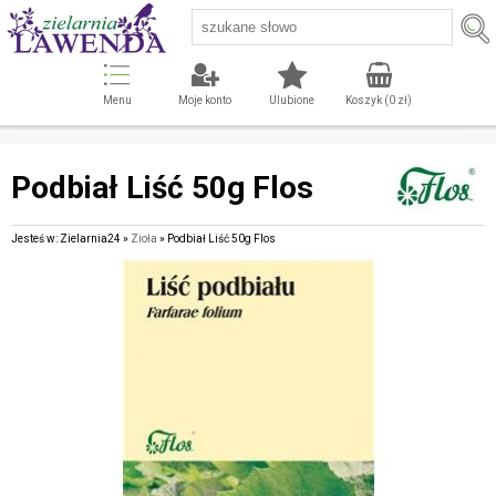
Menu
Moje konto
Ulubione
Koszyk (
0
zł)
Podbiał Liść 50g Flos
Jesteś w: Zielarnia24 »
Zioła
» Podbiał Liść 50g Flos