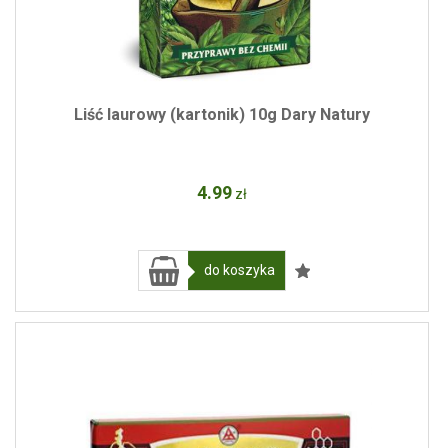
Liść laurowy (kartonik) 10g Dary Natury
4
.99
zł
do koszyka