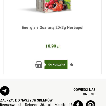
Energia z Guaraną 20x3g Herbapol
18
.90
zł
do koszyka
ODWIEDŹ NAS
ONLINE:
ZAJRZYJ DO NASZYCH SKLEPÓW
Rzeszów:
ul. Rejtana 38, ul. Matejki 18;