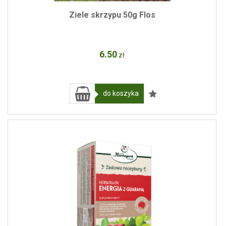
Ziele skrzypu 50g Flos
6
.50
zł
do koszyka