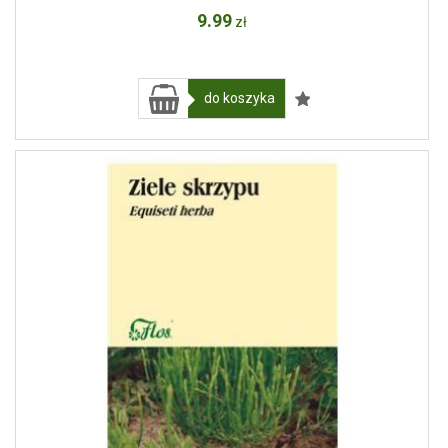
9
.99
zł
do koszyka