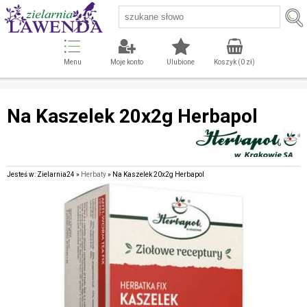
Menu
Moje konto
Ulubione
Koszyk (
0
zł)
Na Kaszelek 20x2g Herbapol
Jesteś w: Zielarnia24 »
Herbaty
» Na Kaszelek 20x2g Herbapol