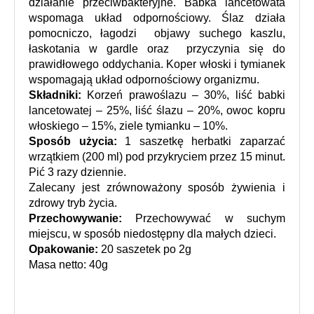
działanie przeciwbakteryjne. Babka lancetowata 
wspomaga układ odpornościowy. Ślaz działa 
pomocniczo, łagodzi  objawy suchego kaszlu, 
łaskotania w gardle oraz  przyczynia się do 
prawidłowego oddychania. Koper włoski i tymianek 
wspomagają układ odpornościowy organizmu.
Składniki:
 Korzeń prawoślazu – 30%, liść babki 
lancetowatej – 25%, liść ślazu – 20%, owoc kopru 
włoskiego – 15%, ziele tymianku – 10%.
Sposób użycia: 
1 saszetkę herbatki zaparzać 
wrzątkiem (200 ml) pod przykryciem przez 15 minut. 
Pić 3 razy dziennie.
Zalecany jest zrównoważony sposób żywienia i 
zdrowy tryb życia.
Przechowywanie:
 Przechowywać w suchym 
miejscu, w sposób niedostępny dla małych dzieci.
Opakowanie:
 20 saszetek po 2g
Masa netto: 40g