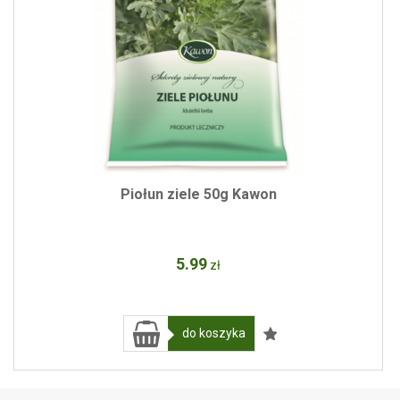
Piołun ziele 50g Kawon
5
.99
zł
do koszyka