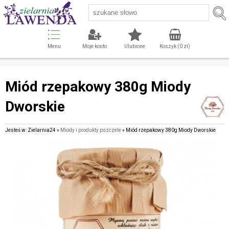
Menu
Moje konto
Ulubione
Koszyk (
0
zł)
Miód rzepakowy 380g Miody
Dworskie
Jesteś w: Zielarnia24 »
Miody i produkty pszczele
» Miód rzepakowy 380g Miody Dworskie