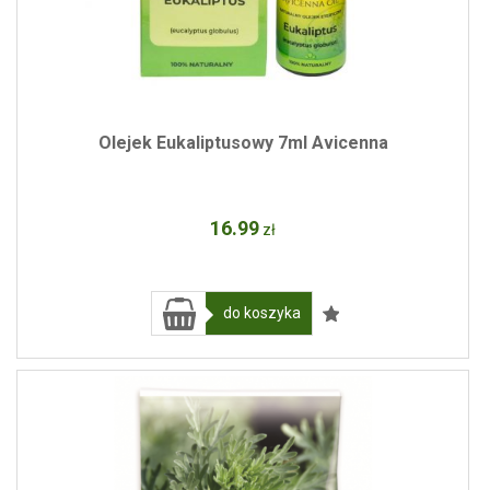
Olejek Eukaliptusowy 7ml Avicenna
16
.99
zł
do koszyka