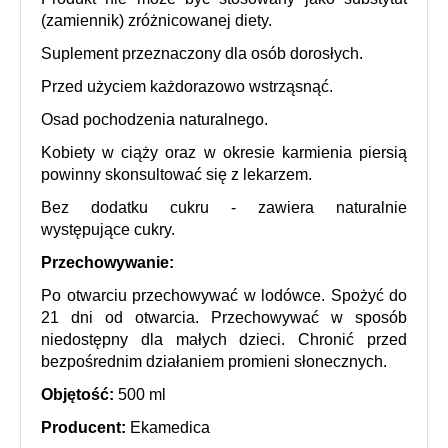
(zamiennik) zróżnicowanej diety.
Suplement przeznaczony dla osób dorosłych.
Przed użyciem każdorazowo wstrz
ą
sn
ą
ć.
Osad pochodzenia naturalnego.
Kobiety w ciąży oraz w okresie karmienia piersią
powinny skonsultować się z lekarzem.
Bez dodatku cukru - zawiera naturalnie
występujące cukry.
Przechowywanie:
Po otwarciu przechowywać w lodówce. Spożyć do
21 dni od otwarcia. Przechowywać w sposób
niedostępny dla małych dzieci. Chronić przed
bezpośrednim działaniem promieni słonecznych.
O
bjętość
:
5
00 ml
Producent:
Ekamedica