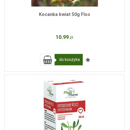
Kocanka kwiat 50g Flos
10
.99
zł
do koszyka