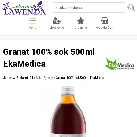
Menu
Moje konto
Ulubione
Koszyk (
0
zł)
Granat 100% sok 500ml
EkaMedica
Jesteś w: Zielarnia24 »
Soki i Syropy
» Granat 100% sok 500ml EkaMedica