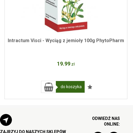
Intractum Visci - Wyciąg z jemioły 100g PhytoPharm
19
.99
zł
do koszyka
ODWIEDŹ NAS
ONLINE:
ZAJRZYJ DO NASZYCH SKLEPÓW