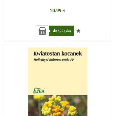
10
.99
zł
do koszyka