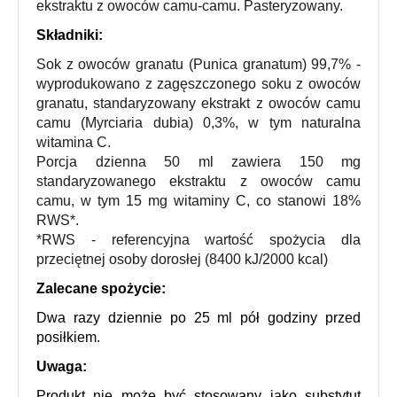
ekstraktu z owoców camu-camu. Pasteryzowany.
Składniki:
Sok z owoców granatu (Punica granatum) 99,7% -
wyprodukowano z zagęszczonego soku z owoców
granatu, standaryzowany ekstrakt z owoców camu
camu (Myrciaria dubia) 0,3%, w tym naturalna
witamina C.
Porcja dzienna 50 ml zawiera 150 mg
standaryzowanego ekstraktu z owoców camu
camu, w tym 15 mg witaminy C, co stanowi 18%
RWS*.
*RWS - referencyjna wartość spożycia dla
przeciętnej osoby dorosłej (8400 kJ/2000 kcal)
Zalecane spożycie
:
Dwa razy dziennie po 25 ml pół godziny przed
posiłkiem.
Uwaga:
Produkt nie może być stosowany jako substytut