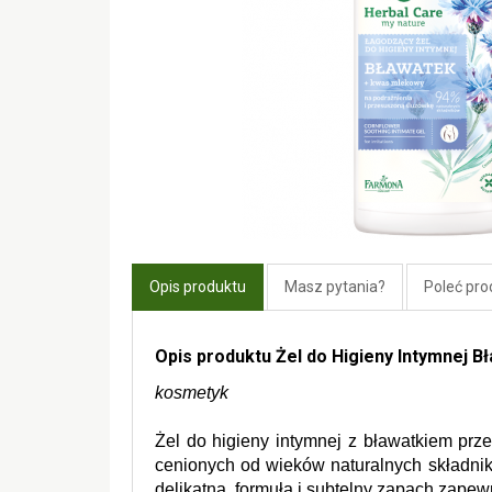
Opis produktu
Masz pytania?
Poleć pro
Opis produktu Żel do Higieny Intymnej
kosmetyk
Żel do higieny intymnej z bławatkiem prz
cenionych od wieków naturalnych składnikó
delikatna  formuła i subtelny zapach zapewn