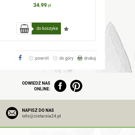
34
.99
zł
do koszyka
powrót
do góry
drukuj
ODWIEDŹ NAS
ONLINE:
NAPISZ DO NAS
info@zielarnia24.pl