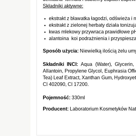
Składniki aktywne:
ekstrakt z bławatka łagodzi, odświeża i 
ekstrakt z zielonej herbaty działa tonizu
kwas mlekowy przywraca prawidłowe pH,
alantoina  koi podrażnienia i przyspiesz
Sposób użycia:
 Niewielką ilością żelu um
Składniki INCI: 
Aqua (Water), Glycerin,
Allantoin, Propylene Glycol, Euphrasia Off
Tea) Leaf Extract, Xanthan Gum, Hydroxyet
Cl 402090, Cl 17200.
Pojemność:
 330ml
Producent:
 Laboratorium Kosmetyków Natu