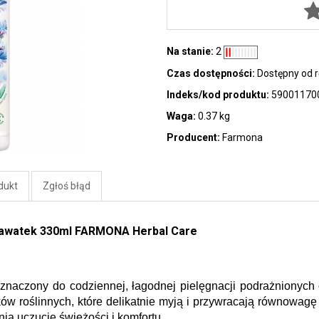
Na stanie:
2
Czas dostępności:
Dostępny od r
Indeks/kod produktu:
59001170
Waga:
0.37 kg
Producent:
Farmona
dukt
Zgłoś błąd
 Bławatek 330ml FARMONA Herbal Care
eznaczony do codziennej, łagodnej pielęgnacji podrażnionych
w roślinnych, które delikatnie myją i przywracają równowagę 
ia uczucie świeżości i komfortu. 