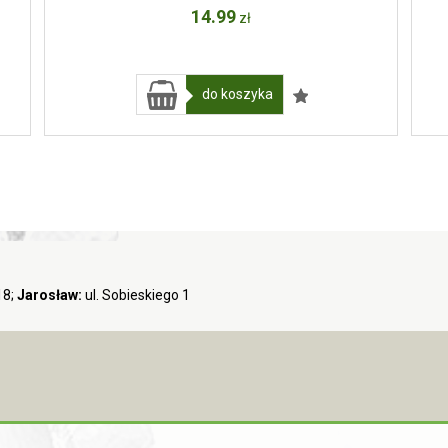
14
.99
zł
do koszyka
18;
Jarosław:
ul. Sobieskiego 1