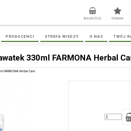
Koszyk (
0
zł)
Ulubione
PRODUCENCI
STREFA WIEDZY
O NAS
TWÓJ R
Bławatek 330ml FARMONA Herbal Ca
30ml FARMONA Herbal Care