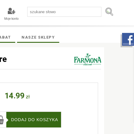
Moje konto
ABAT
NASZE SKLEPY
re
14.99
zł