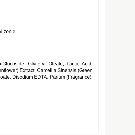
ilżenie,
lucoside, Glyceryl Oleate, Lactic Acid, 
nflower) Extract, Camellia Sinensis (Green 
zoate, Disodium EDTA, Parfum (Fragrance), 