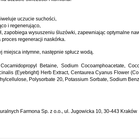
niweluje uczucie suchości,
jąco i regenerująco,
 zapobiega wysuszeniu śluzówki, zapewniając optymalne naw
a proces regeneracji naskórka.
yj miejsca intymne, następnie spłucz wodą.
 Cocamidopropyl Betaine, Sodium Cocoamphoacetate, Coco-G
icinalis (Eyebright) Herb Extract, Centaurea Cyanus Flower (Cor
hylcellulose, Polysorbate 20, Potassium Sorbate, Sodium Ben
ralnych Farmona Sp. z o.o., ul. Jugowicka 10, 30-443 Kraków