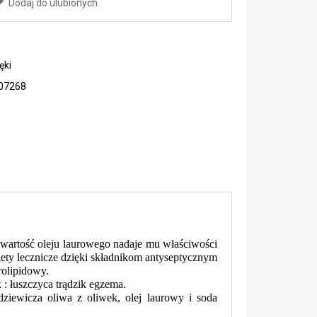
Dodaj do ulubionych
ęki
07268
awartość oleju laurowego nadaje mu właściwości
lety lecznicze dzięki składnikom antyseptycznym
rolipidowy.
 : łuszczyca trądzik egzema.
ziewicza oliwa z oliwek, olej laurowy i soda