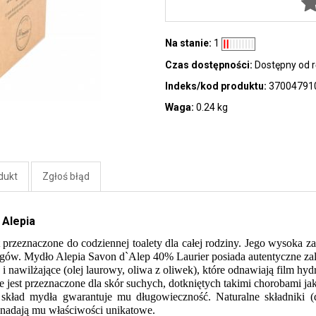
Na stanie:
1
Czas dostępności:
Dostępny od r
Indeks/kod produktu:
37004791
Waga:
0.24 kg
dukt
Zgłoś błąd
 Alepia
 przeznaczone do codziennej toalety dla całej rodziny. Jego wysoka z
ologów. Mydło Alepia Savon d`Alep 40% Laurier posiada autentyczne za
e i nawilżające (olej laurowy, oliwa z oliwek), które odnawiają film hyd
jest przeznaczone dla skór suchych, dotkniętych takimi chorobami jak
ład mydła gwarantuje mu długowieczność. Naturalne składniki (d
 nadają mu właściwości unikatowe.