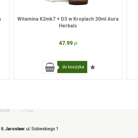
a
Witamina K2mk7 + D3 w Kroplach 30ml Aura
Herbals
47
.99
zł
do koszyka
18;
Jarosław:
ul. Sobieskiego 1