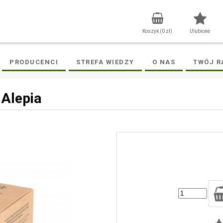
Koszyk (
0
zł)
Ulubione
PRODUCENCI
STREFA WIEDZY
O NAS
TWÓJ R
Alepia