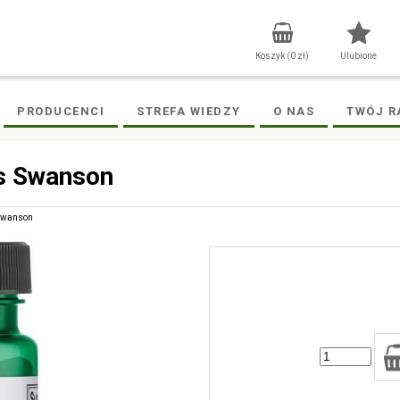
Koszyk (
0
zł)
Ulubione
PRODUCENCI
STREFA WIEDZY
O NAS
TWÓJ R
s Swanson
 Swanson