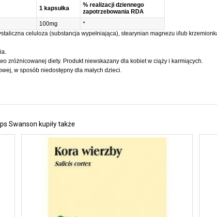
% realizacji dziennego
1 kapsułka
zapotrzebowania RDA
100mg
*
rystaliczna celuloza (substancja wypełniająca), stearynian magnezu i/lub krzemion
ia.
wo zróżnicowanej diety. Produkt niewskazany dla kobiet w ciąży i karmiących.
wej, w sposób niedostępny dla małych dzieci.
aps Swanson kupiły także