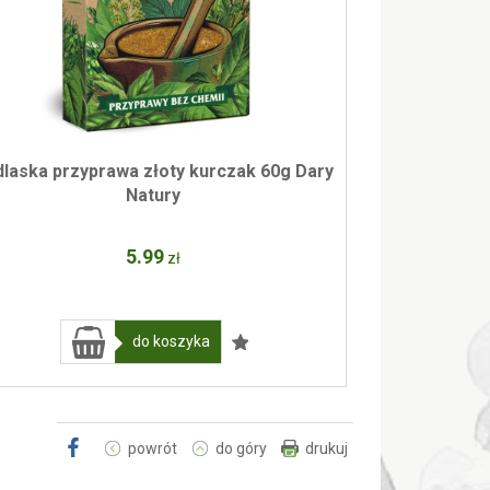
laska przyprawa złoty kurczak 60g Dary
Natury
5
.99
zł
do koszyka
powrót
do góry
drukuj