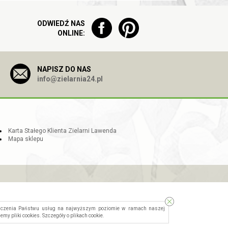
ODWIEDŹ NAS
ONLINE:
NAPISZ DO NAS
info@zielarnia24.pl
Karta Stałego Klienta Zielarni Lawenda
Mapa sklepu
dczenia Państwu usług na najwyższym poziomie w ramach naszej
jemy pliki cookies. Szczegóły o
plikach cookie
.