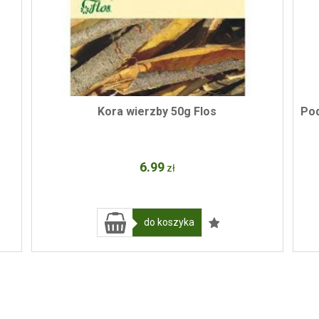
Kora wierzby 50g Flos
Pod
6
.99
zł
do koszyka