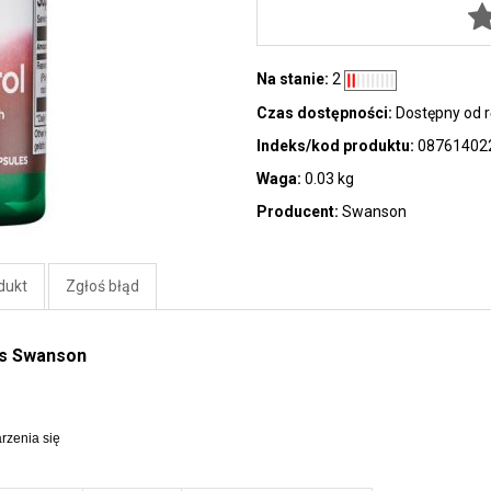
Na stanie:
2
Czas dostępności:
Dostępny od r
Indeks/kod produktu:
08761402
Waga:
0.03 kg
Producent:
Swanson
dukt
Zgłoś błąd
ps Swanson
rzenia się