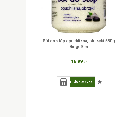
Sól do stóp opuchlizna, obrzęki 550g
BingoSpa
16
.99
zł
do koszyka