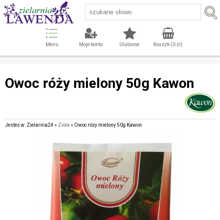
Menu
Moje konto
Ulubione
Koszyk (
0
zł)
Owoc róży mielony 50g Kawon
Jesteś w: Zielarnia24 »
Zioła
» Owoc róży mielony 50g Kawon