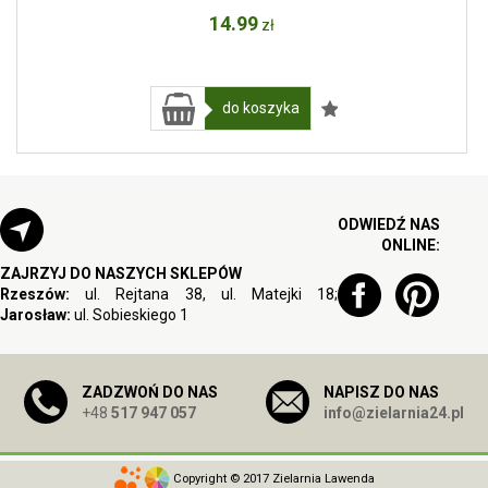
14
.99
zł
do koszyka
ODWIEDŹ NAS
ONLINE:
ZAJRZYJ DO NASZYCH SKLEPÓW
Rzeszów:
ul. Rejtana 38, ul. Matejki 18;
Jarosław:
ul. Sobieskiego 1
ZADZWOŃ DO NAS
NAPISZ DO NAS
+48
517 947 057
info@zielarnia24.pl
Copyright © 2017 Zielarnia Lawenda