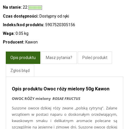
Na stanie:
22
Czas dostępności:
Dostępny od ręki
Indeks/kod produktu:
5907520305156
Waga:
0.05 kg
Producent:
Kawon
Opis produktu
Masz pytania?
Poleć produkt
Zgłoś błąd
Opis produktu Owoc róży mielony 50g Kawon
OWOC RÓŻY mielony
ROSAE FRUCTUS
Suszone owoce dzikiej róży zwane „polską cytryną”. Zalane
wrzątkiem w postaci naparu o doskonałym orzeźwiającym,
kwaskowym smaku i delikatnym aromacie polecane są
szczególnie na jesienne i zimowe dni. Suszone owoce dzikiej