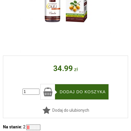
34.99
zł
Dodaj do ulubionych
Na stanie:
2