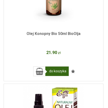
Olej Konopny Bio 50ml BioOlja
21
.90
zł
do koszyka