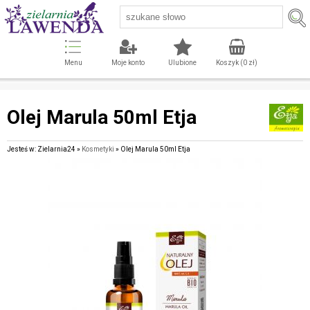
Menu
Moje konto
Ulubione
Koszyk (
0
zł)
Olej Marula 50ml Etja
Jesteś w: Zielarnia24 »
Kosmetyki
» Olej Marula 50ml Etja