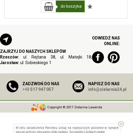
do koszyka
ODWIEDŹ NAS
ONLINE:
ZAJRZYJ DO NASZYCH SKLEPÓW
Rzeszów:
ul. Rejtana 38, ul. Matejki 18;
Jarosław:
ul. Sobieskiego 1
ZADZWOŃ DO NAS
NAPISZ DO NAS
+48
517 947 057
info@zielarnia24.pl
Copyright © 2017 Zielarnia Lawenda
W celu świadczenia Państwu usług na najwyższym poziomie w ramach
naszej witryny stosujemy pliki cookies. Szczegóły o
plikach cookie
.