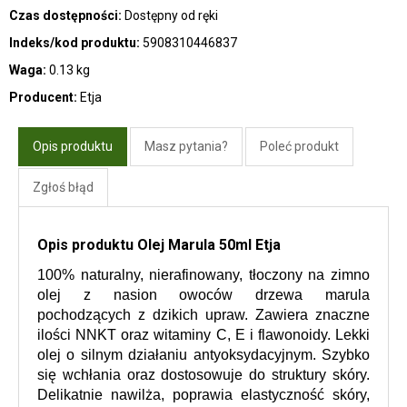
Czas dostępności:
Dostępny od ręki
Indeks/kod produktu:
5908310446837
Waga:
0.13 kg
Producent:
Etja
Opis produktu
Masz pytania?
Poleć produkt
Zgłoś błąd
Opis produktu Olej Marula 50ml Etja
100% naturalny, nierafinowany, tłoczony na zimno 
olej z nasion owoców drzewa marula 
pochodzących z dzikich upraw. Zawiera znaczne 
ilości NNKT oraz witaminy C, E i flawonoidy. Lekki 
olej o silnym działaniu antyoksydacyjnym. Szybko 
się wchłania oraz dostosowuje do struktury skóry. 
Delikatnie nawilża, poprawia elastyczność skóry, 