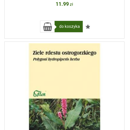
11
.99
zł
do koszyka