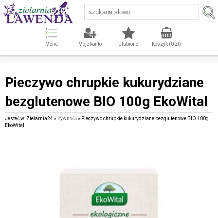
Menu
Moje konto
Ulubione
Koszyk (
0
zł)
Pieczywo chrupkie kukurydziane
bezglutenowe BIO 100g EkoWital
Jesteś w: Zielarnia24 »
Żywność
» Pieczywo chrupkie kukurydziane bezglutenowe BIO 100g
EkoWital