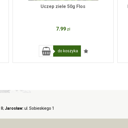
Uczep ziele 50g Flos
7
.99
zł
do koszyka
18;
Jarosław:
ul. Sobieskiego 1