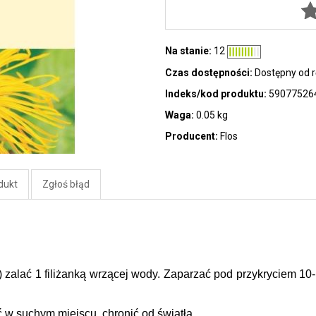
Na stanie:
12
Czas dostępności:
Dostępny od r
Indeks/kod produktu:
59077526
Waga:
0.05 kg
Producent:
Flos
dukt
Zgłoś błąd
g) zalać 1 filiżanką wrzącej wody. Zaparzać pod przykryciem 10-
w suchym miejscu, chronić od światła.