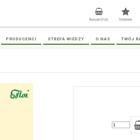
Koszyk (
0
zł)
Ulubione
PRODUCENCI
STREFA WIEDZY
O NAS
TWÓJ R