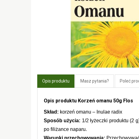
Opis produktu
Masz pytania?
Poleć pro
Opis produktu Korzeń omanu 50g Flos
Skład:
 korzeń omanu – Inulae radix
Sposób użycia: 
1/2 łyżeczki produktu (2 
po filiżance naparu. 
Warunki przechowywania:
 Przechowywać 