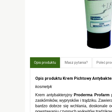
Opis produktu
Masz pytania?
Poleć pro
Opis produktu Krem Pichtowy Antybakte
kosmetyk
Krem antybakteryjny 
Proderma Profarm
 
zaskórników, wyprysków i trądziku. Zawier
bardzo dobrze się wchłania, doskonale oc
powstawaniu czynnych wykwitów trądzikowy