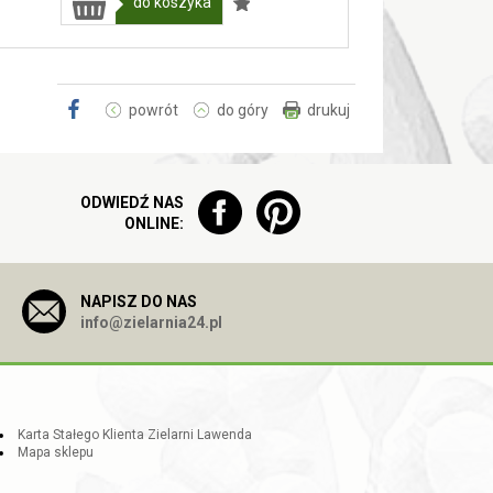
do koszyka
powrót
do góry
drukuj
ODWIEDŹ NAS
ONLINE:
NAPISZ DO NAS
info@zielarnia24.pl
Karta Stałego Klienta Zielarni Lawenda
Mapa sklepu