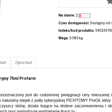
Na stanie:
2
Czas dostępności:
Dostępny od r
Indeks/kod produktu:
59033970
Waga:
0.083 kg
dukt
Zgłoś błąd
ryjny 75ml Profarm
przeznaczony jest do codziennej pielęgnacji cery mieszanej i
a naturalny olejek z jodły syberyjskiej PICHTOWY ProOil, któr
zyszcz skórę, działa kojąco na drobne zaczerwienienia i sk
ch oraz normalizuje wydzielanie tłuszczu.