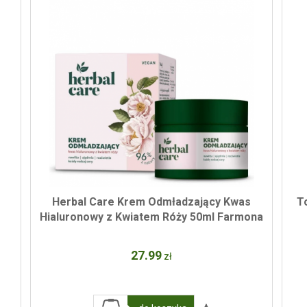
Herbal Care Krem Odmładzający Kwas
To
Hialuronowy z Kwiatem Róży 50ml Farmona
27
.99
zł