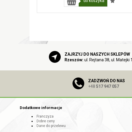
do koszyka
ZAJRZYJ DO NASZYCH SKLEPÓW
Rzeszów:
ul. Rejtana 38, ul. Matejki 
ZADZWOŃ DO NAS
+48
517 947 057
Dodatkowe informacje
Franczyza
Dobre ceny
Dane do przelewu