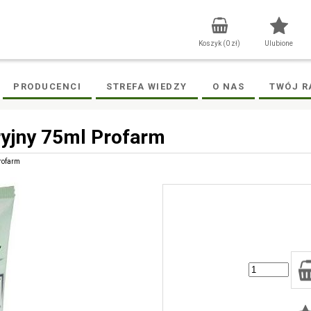
Koszyk (
0
zł)
Ulubione
PRODUCENCI
STREFA WIEDZY
O NAS
TWÓJ R
yjny 75ml Profarm
rofarm