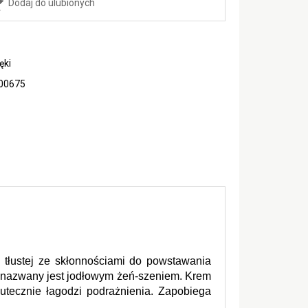
Dodaj do ulubionych
ęki
00675
 tłustej ze skłonnościami do powstawania 
y nazwany jest jodłowym żeń-szeniem. Krem 
utecznie łagodzi podrażnienia. Zapobiega 