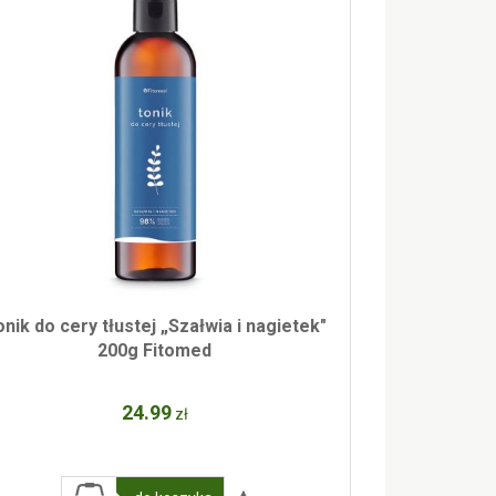
nik do cery tłustej „Szałwia i nagietek"
200g Fitomed
24
.99
zł