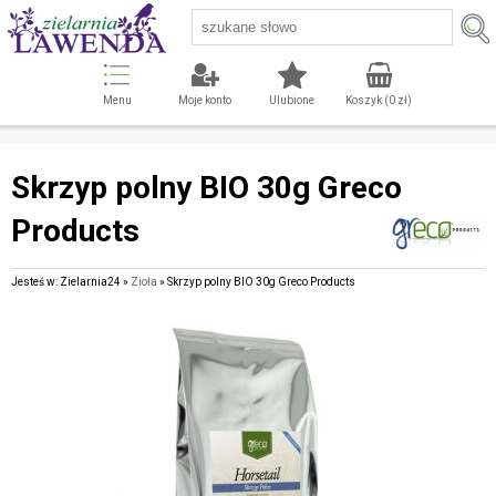
Menu
Moje konto
Ulubione
Koszyk (
0
zł)
Skrzyp polny BIO 30g Greco
Products
Jesteś w: Zielarnia24 »
Zioła
» Skrzyp polny BIO 30g Greco Products