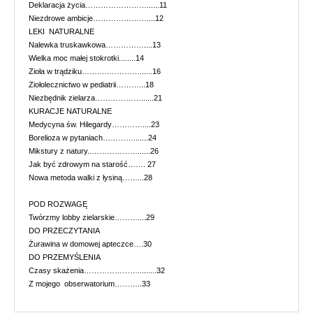
Deklaracja życia……………………......11
Niezdrowe ambicje…………………....12
LEKI NATURALNE
Nalewka truskawkowa……………....13
Wielka moc małej stokrotki........14
Zioła w trądziku…….….…………......16
Ziołolecznictwo w pediatrii………...18
Niezbędnik zielarza………………......21
KURACJE NATURALNE
Medycyna św. Hilegardy…………....23
Borelioza w pytaniach………….......24
Mikstury z natury..………………......26
Jak być zdrowym na starość……. 27
Nowa metoda walki z łysiną……...28
POD ROZWAGĘ
Twórzmy lobby zielarskie………....29
DO PRZECZYTANIA
Żurawina w domowej apteczce….30
DO PRZEMYŚLENIA
Czasy skażenia………………….........32
Z mojego obserwatorium………..33