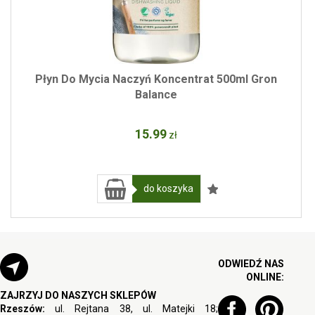
Płyn Do Mycia Naczyń Koncentrat 500ml Gron
Balance
15
.99
zł
do koszyka
ODWIEDŹ NAS
ONLINE:
ZAJRZYJ DO NASZYCH SKLEPÓW
Rzeszów:
ul. Rejtana 38, ul. Matejki 18;