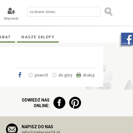
Moje konto
ABAT
NASZE SKLEPY
powrót
do góry
drukuj
ODWIEDŹ NAS
ONLINE:
NAPISZ DO NAS
info@zielarnia24.pl