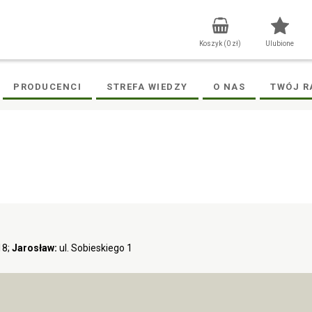
Koszyk (
0
zł)
Ulubione
PRODUCENCI
STREFA WIEDZY
O NAS
TWÓJ R
18;
Jarosław:
ul. Sobieskiego 1