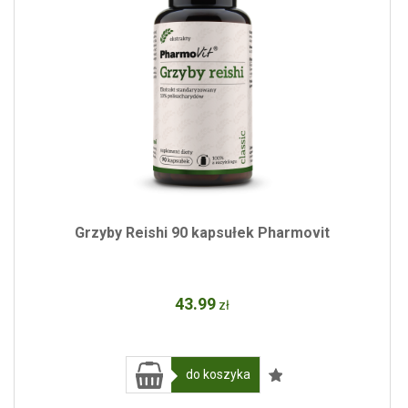
Grzyby Reishi 90 kapsułek Pharmovit
43
.99
zł
do koszyka