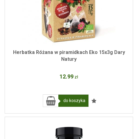
Herbatka Różana w piramidkach Eko 15x3g Dary
Natury
12
.99
zł
do koszyka