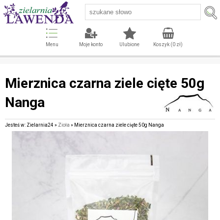
Menu
Moje konto
Ulubione
Koszyk (
0
zł)
Mierznica czarna ziele cięte 50g
Nanga
Jesteś w: Zielarnia24 »
Zioła
» Mierznica czarna ziele cięte 50g Nanga