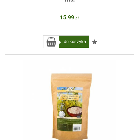
15
.99
zł
do koszyka