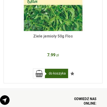
Ziele jemioły 50g Flos
7
.99
zł
do koszyka
ODWIEDŹ NAS
ONLINE: