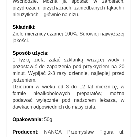
Wschodzie. Można ją spotkać w zaroślach, 
przydrożach, przychaciach, zaniedbanych łąkach i 
nieużytkach – głównie na niżu.
Składniki:
Ziele mierznicy czarnej 100%. Surowiej najwyższej 
jakości.
Sposób użycia: 
1 łyżkę ziela zalać szklanką wrzącej wody i 
pozostawić do zaparzenia pod przykryciem na 20 
minut. Wypijać 2-3 razy dziennie, najlepiej przed 
jedzeniem.
Dzieciom w wieku od 3 do 12 lat mierznicę, w 
formie niealkoholowych preparatów, można 
podawać wyłącznie pod nadzorem lekarza, w 
dawkach odpowiednich do masy ciała.
Opakowanie: 
50g
Producent
: 
NANGA Przemysław Figura ul. 