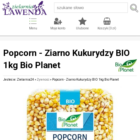
Menu
Moje konto
Ulubione
Koszyk (
0
zł)
Popcorn - Ziarno Kukurydzy BIO
1kg Bio Planet
Jesteś w: Zielarnia24 »
Żywność
» Popcorn - Ziarno Kukurydzy BIO 1kg Bio Planet