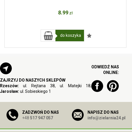
8
.99
zł
do koszyka
ODWIEDŹ NAS
ONLINE:
ZAJRZYJ DO NASZYCH SKLEPÓW
Rzeszów:
ul. Rejtana 38, ul. Matejki 18;
Jarosław:
ul. Sobieskiego 1
ZADZWOŃ DO NAS
NAPISZ DO NAS
+48
517 947 057
info@zielarnia24.pl