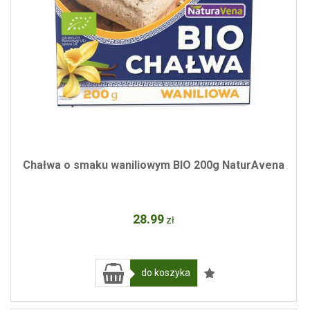
Chałwa o smaku waniliowym BIO 200g NaturAvena
28
.99
zł
do koszyka